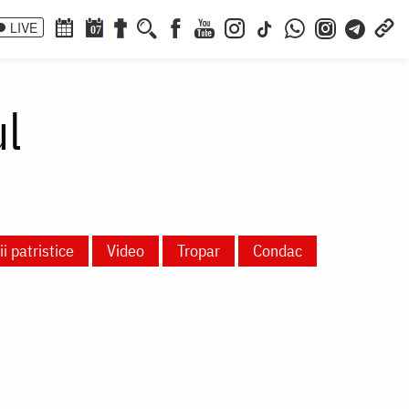
LIVE
07
l
i patristice
Video
Tropar
Condac