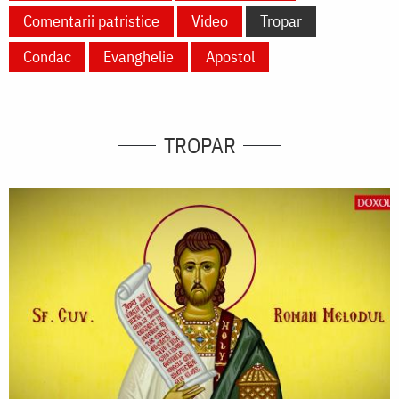
Comentarii patristice
Video
Tropar
Condac
Evanghelie
Apostol
TROPAR