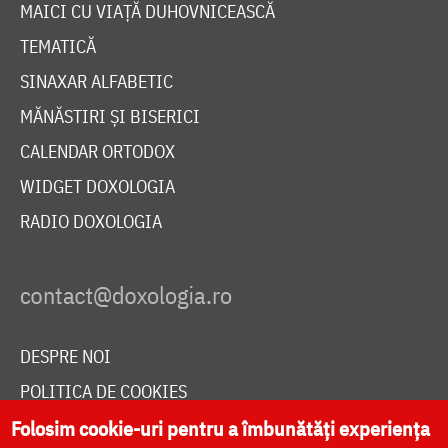
MAICI CU VIAȚĂ DUHOVNICEASCĂ
TEMATICĂ
SINAXAR ALFABETIC
MĂNĂSTIRI ȘI BISERICI
CALENDAR ORTODOX
WIDGET DOXOLOGIA
RADIO DOXOLOGIA
DESPRE NOI
POLITICA DE COOKIES
DONEAZĂ ONLINE PENTRU CATEDRALA NAȚIONALĂ
Folosim cookie-uri pentru a îmbunătăți experiența