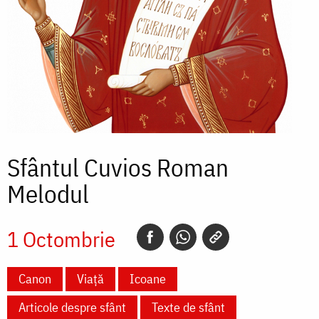
Sfântul Cuvios Roman
Melodul
1 Octombrie
Canon
Viață
Icoane
Articole despre sfânt
Texte de sfânt