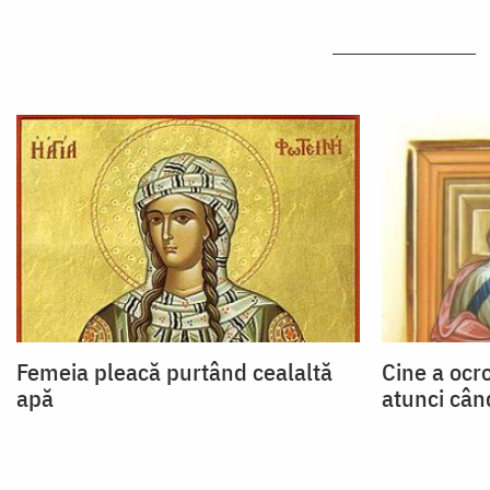
Femeia pleacă purtând cealaltă
Cine a ocr
apă
atunci cân