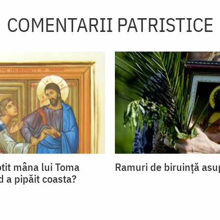
COMENTARII PATRISTICE
otit mâna lui Toma
Ramuri de biruinţă asu
d a pipăit coasta?