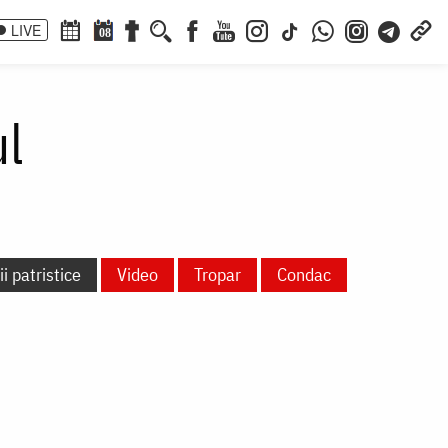
LIVE
08
l
i patristice
Video
Tropar
Condac