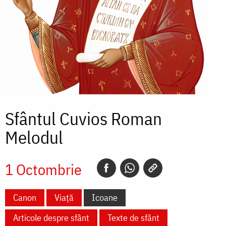
Sfântul Cuvios Roman
Melodul
1 Octombrie
Canon
Viață
Icoane
Articole despre sfânt
Texte de sfânt