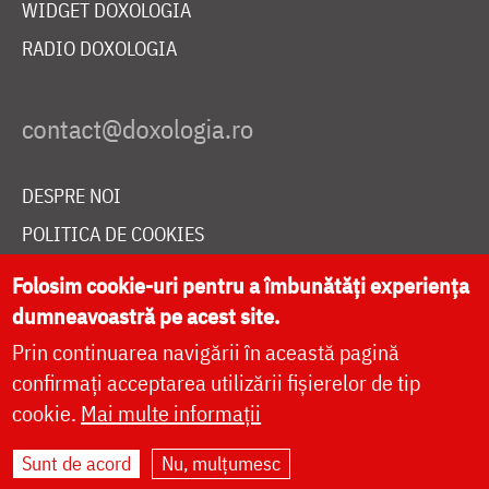
WIDGET DOXOLOGIA
RADIO DOXOLOGIA
DESPRE NOI
POLITICA DE COOKIES
DONEAZĂ ONLINE PENTRU CATEDRALA NAȚIONALĂ
Folosim cookie-uri pentru a îmbunătăți experiența
dumneavoastră pe acest site.
Prin continuarea navigării în această pagină
LIVE
confirmați acceptarea utilizării fișierelor de tip
cookie.
Mai multe informații
Site dezvoltat de
DOXOLOGIA MEDIA
,
Sunt de acord
Nu, mulțumesc