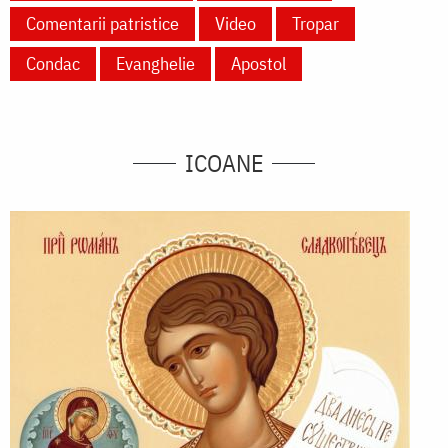
Comentarii patristice
Video
Tropar
Condac
Evanghelie
Apostol
ICOANE