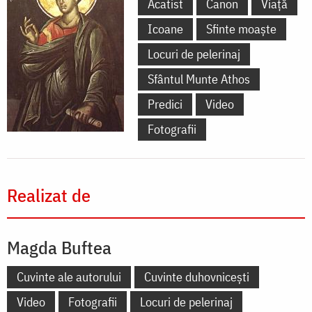
Acatist
Canon
Viață
Icoane
Sfinte moaște
Locuri de pelerinaj
Sfântul Munte Athos
Predici
Video
Fotografii
Realizat de
Magda Buftea
Cuvinte ale autorului
Cuvinte duhovnicești
Video
Fotografii
Locuri de pelerinaj