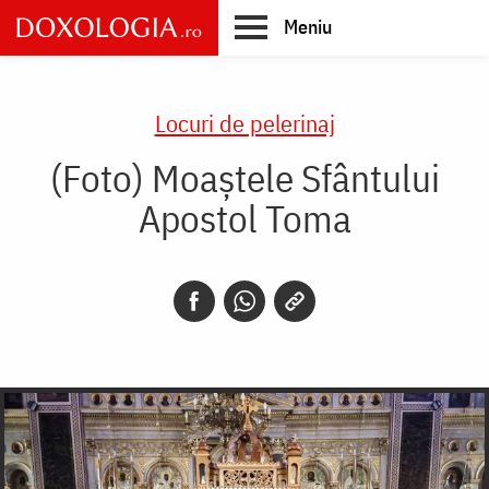
Skip
Meniu
to
main
Main
content
navigation
Locuri de pelerinaj
(Foto) Moaștele Sfântului
Apostol Toma