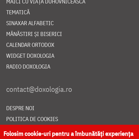
MAICI CU VIAȚĂ DUHOVNICEASCĂ
TEMATICĂ
SINAXAR ALFABETIC
MĂNĂSTIRI ȘI BISERICI
CALENDAR ORTODOX
WIDGET DOXOLOGIA
RADIO DOXOLOGIA
DESPRE NOI
POLITICA DE COOKIES
DONEAZĂ ONLINE PENTRU CATEDRALA NAȚIONALĂ
Folosim cookie-uri pentru a îmbunătăți experiența