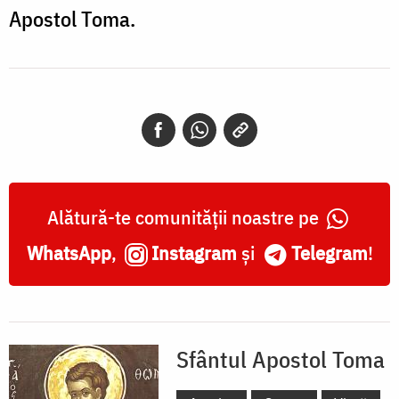
Apostol Toma.
Alătură-te comunității noastre pe
WhatsApp
,
Instagram
și
Telegram
!
Sfântul Apostol Toma