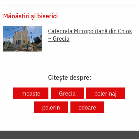
Mănăstiri și biserici
Catedrala Mitropolitană din Chios
– Grecia
Citește despre:
moaște
Grecia
pelerinaj
pelerin
odoare