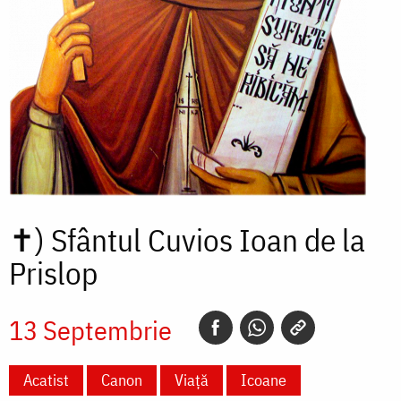
✝)
Sfântul Cuvios Ioan de la
Prislop
13 Septembrie
Acatist
Canon
Viață
Icoane