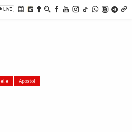
LIVE
07
elie
Apostol