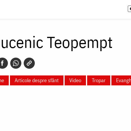
Mucenic Teopempt
ne
Articole despre sfânt
Video
Tropar
Evangh