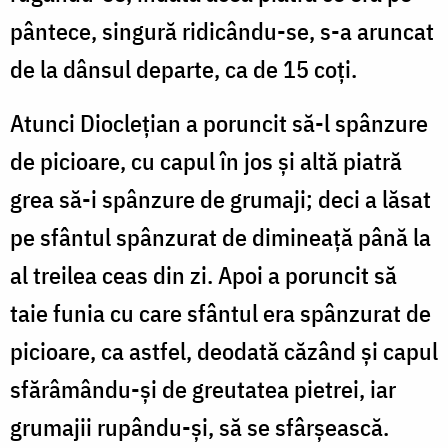
pântece, singură ridicându-se, s-a aruncat
de la dânsul departe, ca de 15 coți.
Atunci Dioclețian a poruncit să-l spânzure
de picioare, cu capul în jos și altă piatră
grea să-i spânzure de grumaji; deci a lăsat
pe sfântul spânzurat de dimineață până la
al treilea ceas din zi. Apoi a poruncit să
taie funia cu care sfântul era spânzurat de
picioare, ca astfel, deodată căzând și capul
sfărâmându-și de greutatea pietrei, iar
grumajii rupându-și, să se sfârșească.