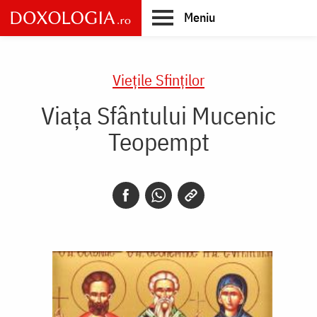
Skip
Meniu
to
main
Main
content
navigation
Vieţile Sfinţilor
Viața Sfântului Mucenic
Teopempt