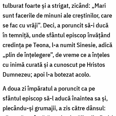
tulburat foarte și a strigat, zicând: „Mari
sunt facerile de minuni ale creștinilor, care
se fac cu vrăji”. Deci, a poruncit să-i ducă
în temniță, unde sfântul episcop învățând
credința pe Teona, l-a numit Sinesie, adică
„plin de înțelegere”, de vreme ce a înțeles
cu inimă curată și a cunoscut pe Hristos
Dumnezeu; apoi l-a botezat acolo.
A doua zi împăratul a poruncit ca pe
sfântul episcop să-l aducă înaintea sa și,
plecându-și grumajii, a zis către dânsul: