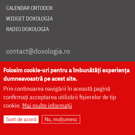
CALENDAR ORTODOX
WIDGET DOXOLOGIA
RADIO DOXOLOGIA
Folosim cookie-uri pentru a îmbunătăți experiența
DESPRE NOI
dumneavoastră pe acest site.
POLITICA DE COOKIES
Prin continuarea navigării în această pagină
DONEAZĂ ONLINE PENTRU CATEDRALA NAȚIONALĂ
confirmați acceptarea utilizării fișierelor de tip
cookie.
Mai multe informații
LIVE
Sunt de acord
Nu, mulțumesc