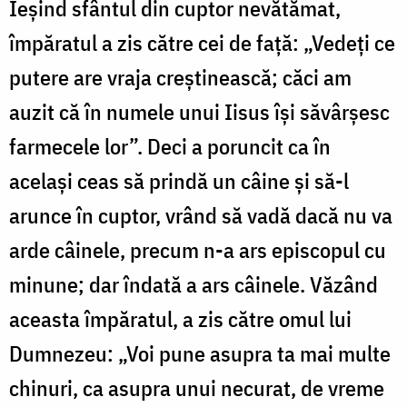
Ieșind sfântul din cuptor nevătămat,
împăratul a zis către cei de față: „Vedeți ce
putere are vraja creștinească; căci am
auzit că în numele unui Iisus își săvârșesc
farmecele lor”. Deci a poruncit ca în
același ceas să prindă un câine și să-l
arunce în cuptor, vrând să vadă dacă nu va
arde câinele, precum n-a ars episcopul cu
minune; dar îndată a ars câinele. Văzând
aceasta împăratul, a zis către omul lui
Dumnezeu: „Voi pune asupra ta mai multe
chinuri, ca asupra unui necurat, de vreme