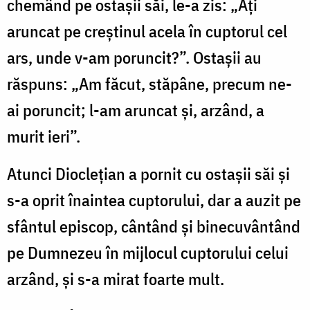
chemând pe ostașii săi, le-a zis: „Ați
aruncat pe creștinul acela în cuptorul cel
ars, unde v-am poruncit?”. Ostașii au
răspuns: „Am făcut, stăpâne, precum ne-
ai poruncit; l-am aruncat și, arzând, a
murit ieri”.
Atunci Dioclețian a pornit cu ostașii săi și
s-a oprit înaintea cuptorului, dar a auzit pe
sfântul episcop, cântând și binecuvântând
pe Dumnezeu în mijlocul cuptorului celui
arzând, și s-a mirat foarte mult.