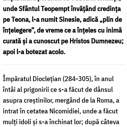
Teopempt
unde Sfântul Teopempt învățând credința
pe Teona, l-a numit Sinesie, adică „plin de
înțelegere”, de vreme ce a înțeles cu inimă
curată și a cunoscut pe Hristos Dumnezeu;
apoi l-a botezat acolo.
Împăratul Dioclețian (284-305), în anul
întâi al prigonirii ce s-a făcut de dânsul
asupra creștinilor, mergând de la Roma, a
intrat în cetatea Nicomidiei, unde a făcut
mulți idoli și s-a închinat lor; după câteva