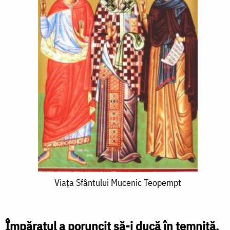
Viața
Viața Sfântului Mucenic Teopempt
Sfântului
Mucenic
Împăratul a poruncit să-i ducă în temniță,