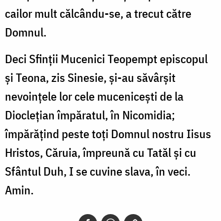
cailor mult călcându-se, a trecut către
Domnul.
Deci Sfinții Mucenici Teopempt episcopul
și Teona, zis Sinesie, și-au săvârșit
nevoințele lor cele mucenicești de la
Dioclețian împăratul, în Nicomidia;
împărățind peste toți Domnul nostru Iisus
Hristos, Căruia, împreună cu Tatăl și cu
Sfântul Duh, I se cuvine slava, în veci.
Amin.