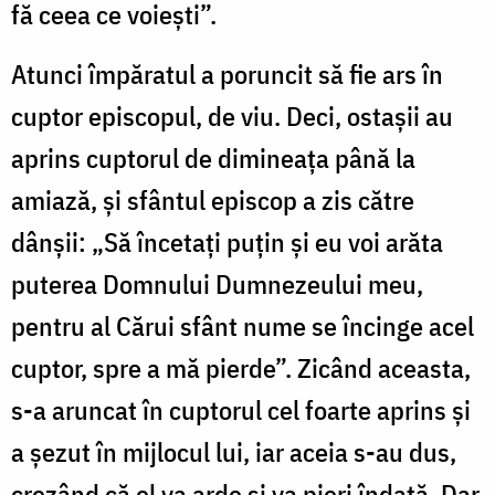
fă ceea ce voiești”.
Atunci împăratul a poruncit să fie ars în
cuptor episcopul, de viu. Deci, ostașii au
aprins cuptorul de dimineața până la
amiază, și sfântul episcop a zis către
dânșii: „Să încetați puțin și eu voi arăta
puterea Domnului Dumnezeului meu,
pentru al Cărui sfânt nume se încinge acel
cuptor, spre a mă pierde”. Zicând aceasta,
s-a aruncat în cuptorul cel foarte aprins și
a șezut în mijlocul lui, iar aceia s-au dus,
crezând că el va arde și va pieri îndată. Dar