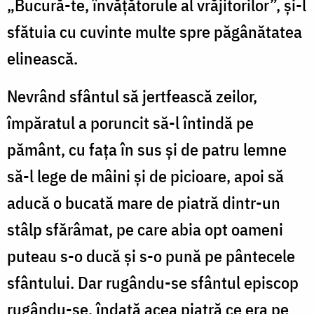
„Bucură-te, învățătorule al vrăjitorilor”, și-l
sfătuia cu cuvinte multe spre păgânătatea
elinească.
Nevrând sfântul să jertfească zeilor,
împăratul a poruncit să-l întindă pe
pământ, cu fața în sus și de patru lemne
să-l lege de mâini și de picioare, apoi să
aducă o bucată mare de piatră dintr-un
stâlp sfărâmat, pe care abia opt oameni
puteau s-o ducă și s-o pună pe pântecele
sfântului. Dar rugându-se sfântul episcop
rugându-se, îndată acea piatră ce era pe