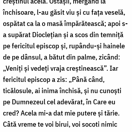
creștinul acela. Ostașii, mergând la
închisoare, l-au găsit viu și cu fața veselă,
ospătat ca la o masă împărătească; apoi s-
a supărat Dioclețian și a scos din temniță
pe fericitul episcop și, rupându-și hainele
de pe dânsul, a bătut din palme, zicând:
„Veniți și vedeți vraja creștinească”. Iar
fericitul episcop a zis: „Până când,
ticălosule, ai inima închisă, și nu cunoști
pe Dumnezeul cel adevărat, în Care eu
cred? Acela mi-a dat mie putere și tărie.
Câtă vreme te voi birui, voi socoti nimic