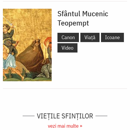
Sfântul Mucenic
Teopempt
Canon
Viață
Icoane
Video
VIEŢILE SFINŢILOR
vezi mai multe »