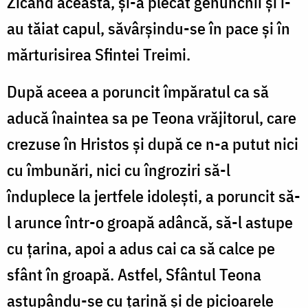
Zicând aceasta, și-a plecat genunchii și i-
au tăiat capul, săvârșindu-se în pace și în
mărturisirea Sfintei Treimi.
După aceea a poruncit împăratul ca să
aducă înaintea sa pe Teona vrăjitorul, care
crezuse în Hristos și după ce n-a putut nici
cu îmbunări, nici cu îngroziri să-l
înduplece la jertfele idolești, a poruncit să-
l arunce într-o groapă adâncă, să-l astupe
cu țarina, apoi a adus cai ca să calce pe
sfânt în groapă. Astfel, Sfântul Teona
astupându-se cu țarină și de picioarele