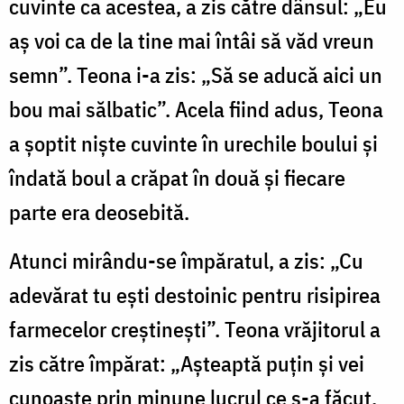
cuvinte ca acestea, a zis către dânsul: „Eu
aș voi ca de la tine mai întâi să văd vreun
semn”. Teona i-a zis: „Să se aducă aici un
bou mai sălbatic”. Acela fiind adus, Teona
a șoptit niște cuvinte în urechile boului și
îndată boul a crăpat în două și fiecare
parte era deosebită.
Atunci mirându-se împăratul, a zis: „Cu
adevărat tu ești destoinic pentru risipirea
farmecelor creștinești”. Teona vrăjitorul a
zis către împărat: „Așteaptă puțin și vei
cunoaște prin minune lucrul ce s-a făcut,