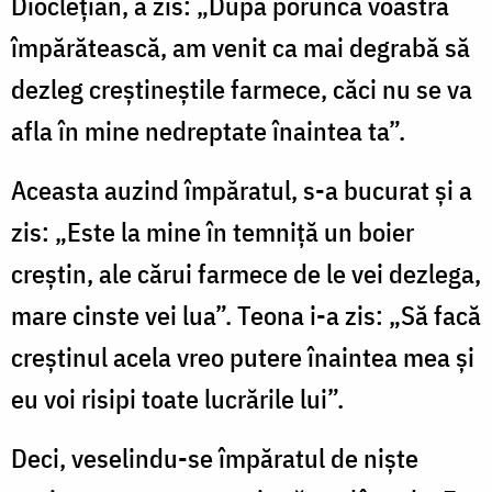
Dioclețian, a zis: „După porunca voastră
împărătească, am venit ca mai degrabă să
dezleg creștineștile farmece, căci nu se va
afla în mine nedreptate înaintea ta”.
Aceasta auzind împăratul, s-a bucurat și a
zis: „Este la mine în temniță un boier
creștin, ale cărui farmece de le vei dezlega,
mare cinste vei lua”. Teona i-a zis: „Să facă
creștinul acela vreo putere înaintea mea și
eu voi risipi toate lucrările lui”.
Deci, veselindu-se împăratul de niște