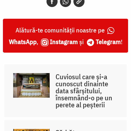
Alătură-te comunității noastre pe
WhatsApp
,
Instagram
și
Telegram
!
Cuviosul care și-a
cunoscut dinainte
data sfârșitului,
însemnând-o pe un
perete al peșterii