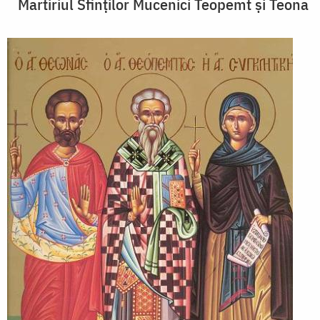
Martiriul Sfinților Mucenici Teopemt și Teona