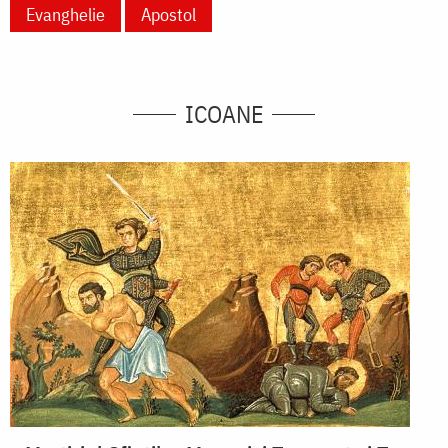
Evanghelie
Apostol
ICOANE