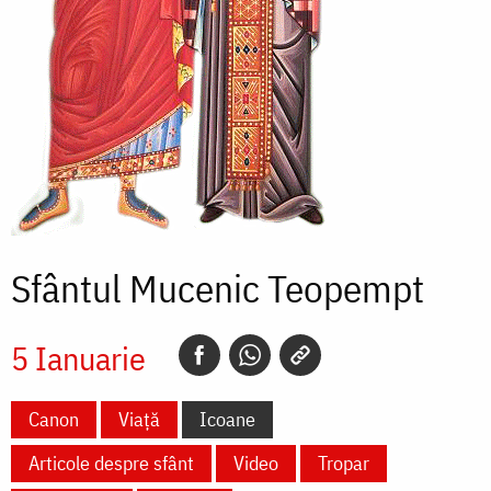
Sfântul Mucenic Teopempt
5 Ianuarie
Canon
Viață
Icoane
Articole despre sfânt
Video
Tropar