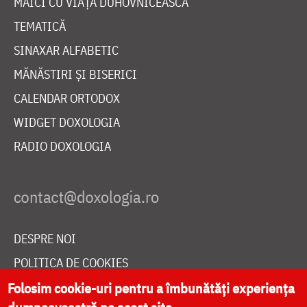
MAICI CU VIAȚĂ DUHOVNICEASCĂ
TEMATICĂ
SINAXAR ALFABETIC
MĂNĂSTIRI ȘI BISERICI
CALENDAR ORTODOX
WIDGET DOXOLOGIA
RADIO DOXOLOGIA
DESPRE NOI
POLITICA DE COOKIES
DONEAZĂ ONLINE PENTRU CATEDRALA NAȚIONALĂ
Folosim cookie-uri pentru a îmbunătăți experiența