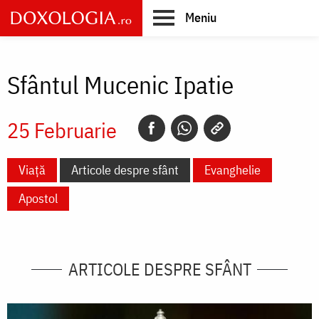
Skip
Meniu
to
main
Main
content
navigation
Sfântul Mucenic Ipatie
25 Februarie
Viață
Articole despre sfânt
Evanghelie
Apostol
ARTICOLE DESPRE SFÂNT