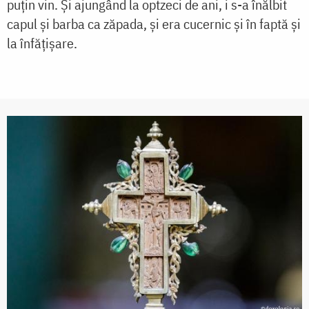
puţin vin. Şi ajungând la optzeci de ani, i s-a înălbit
capul şi barba ca zăpada, şi era cucernic şi în faptă şi
la înfăţişare.