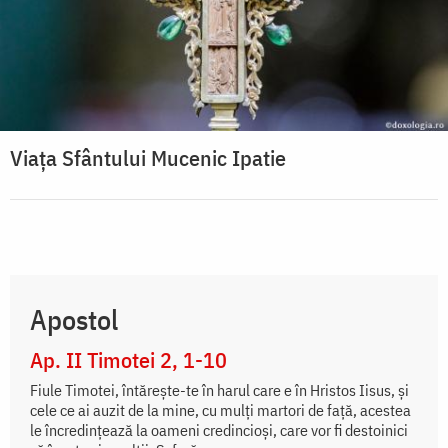
Viața Sfântului Mucenic Ipatie
Apostol
Ap. II Timotei 2, 1-10
Fiule Timotei, întăreşte-te în harul care e în Hristos Iisus, şi
cele ce ai auzit de la mine, cu mulţi martori de faţă, acestea
le încredinţează la oameni credincioşi, care vor fi destoinici