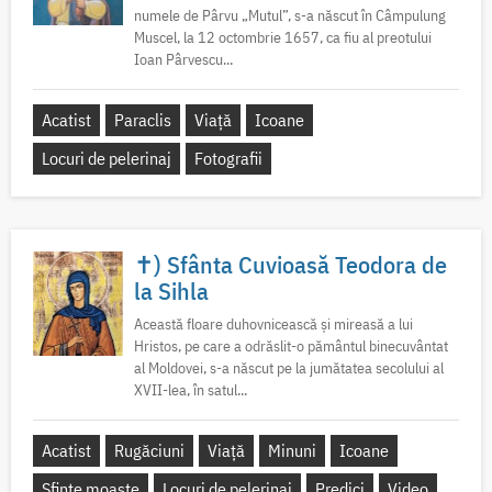
numele de Pârvu „Mutul”, s-a născut în Câmpulung
Muscel, la 12 octombrie 1657, ca fiu al preotului
Ioan Pârvescu...
Acatist
Paraclis
Viață
Icoane
Locuri de pelerinaj
Fotografii
✝) Sfânta Cuvioasă Teodora de
la Sihla
Această floare duhovnicească și mireasă a lui
Hristos, pe care a odrăslit-o pământul binecuvântat
al Moldovei, s-a născut pe la jumătatea secolului al
XVII-lea, în satul...
Acatist
Rugăciuni
Viață
Minuni
Icoane
Sfinte moaște
Locuri de pelerinaj
Predici
Video