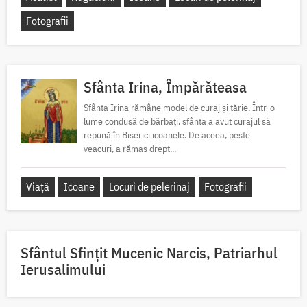
Fotografii
Sfânta Irina, Împărăteasa
Sfânta Irina rămâne model de curaj și tărie. Într-o
lume condusă de bărbați, sfânta a avut curajul să
repună în Biserici icoanele. De aceea, peste
veacuri, a rămas drept...
Viață
Icoane
Locuri de pelerinaj
Fotografii
Sfântul Sfinţit Mucenic Narcis, Patriarhul
Ierusalimului