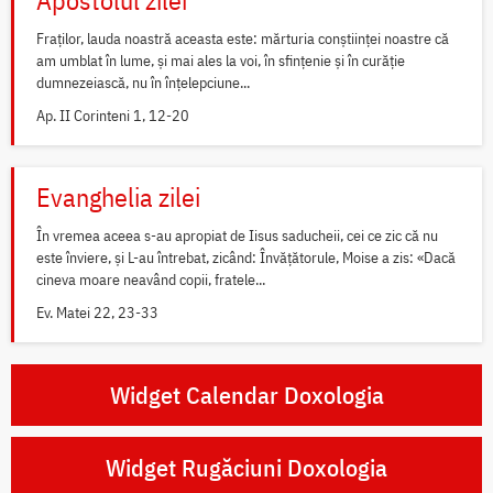
Fraților, lauda noastră aceasta este: mărturia conștiinței noastre că
am umblat în lume, și mai ales la voi, în sfințenie și în curăție
dumnezeiască, nu în înțelepciune...
Ap. II Corinteni 1, 12-20
Evanghelia zilei
În vremea aceea s-au apropiat de Iisus saducheii, cei ce zic că nu
este înviere, și L-au întrebat, zicând: Învățătorule, Moise a zis: «Dacă
cineva moare neavând copii, fratele...
Ev. Matei 22, 23-33
Widget Calendar Doxologia
Widget Rugăciuni Doxologia