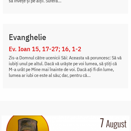
să înveţe şi pe alţii. Suferă...
Evanghelie
Ev. Ioan 15, 17-27; 16, 1-2
Zis-a Domnul către ucenicii Săi: Aceasta vă poruncesc: Să vă
iubiți unul pe altul. Dacă vă urăște pe voi lumea, să știți că
M-a urât pe Mine mai înainte de voi. Dacă ați fi din lume,
lumea ar iubi ce este al său; dar, pentru că...