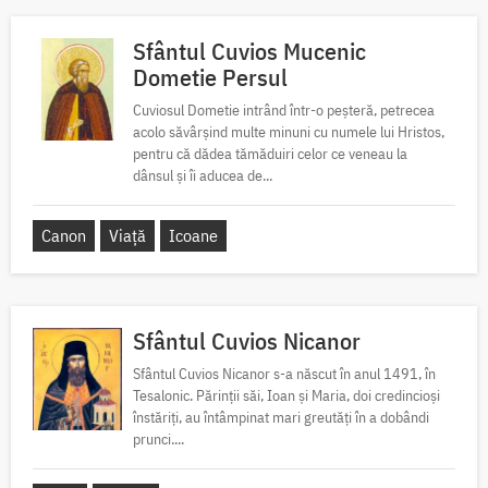
Sfântul Cuvios Mucenic
Dometie Persul
Cuviosul Dometie intrând într-o peșteră, petrecea
acolo săvârșind multe minuni cu numele lui Hristos,
pentru că dădea tămăduiri celor ce veneau la
dânsul și îi aducea de...
Canon
Viață
Icoane
Sfântul Cuvios Nicanor
Sfântul Cuvios Nicanor s-a născut în anul 1491, în
Tesalonic. Părinții săi, Ioan și Maria, doi credincioși
înstăriți, au întâmpinat mari greutăți în a dobândi
prunci....