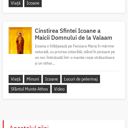
Viață
Icoane
Cinstirea Sfintei Icoane a
Maicii Domnului de la Valaam
Icoana o înfățișează pe Fecioara Maria în mărime
naturală, cu privirea coborâtă, stând în picioare pe
un nor, îmbrăcată într-o mantie roșie strălucitoare
și un stihar...
Viață
Minuni
Icoane
Locuri de pelerinaj
Sfântul Munte Athos
Video
Apostolul zilei