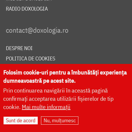
RADIO DOXOLOGIA
DESPRE NOI
POLITICA DE COOKIES
DONEAZĂ ONLINE PENTRU CATEDRALA NAȚIONALĂ
Folosim cookie-uri pentru a îmbunătăți experiența
dumneavoastră pe acest site.
Prin continuarea navigării în această pagină
LIVE
confirmați acceptarea utilizării fișierelor de tip
cookie.
Mai multe informații
Site dezvoltat de
DOXOLOGIA MEDIA
,
Sunt de acord
Nu, mulțumesc
Arhiepiscopia Iașilor | ©
doxologia.ro