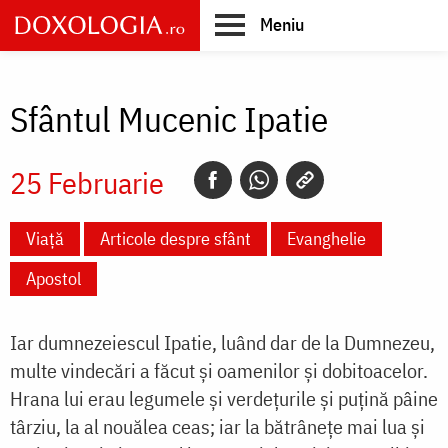
Skip
Meniu
to
main
Main
content
navigation
Sfântul Mucenic Ipatie
25 Februarie
Viață
Articole despre sfânt
Evanghelie
Apostol
Iar dumnezeiescul Ipatie, luând dar de la Dumnezeu,
multe vindecări a făcut şi oamenilor şi dobitoacelor.
Hrana lui erau legumele şi verdeţurile şi puţină pâine
târziu, la al nouălea ceas; iar la bătrâneţe mai lua şi