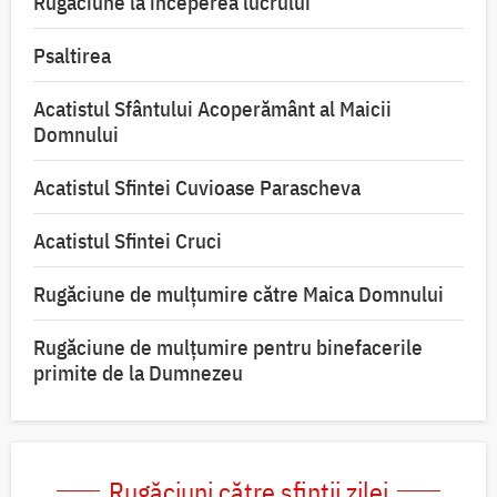
Rugăciune la începerea lucrului
Psaltirea
Acatistul Sfântului Acoperământ al Maicii
Domnului
Acatistul Sfintei Cuvioase Parascheva
Acatistul Sfintei Cruci
Rugăciune de mulţumire către Maica Domnului
Rugăciune de mulțumire pentru binefacerile
primite de la Dumnezeu
Rugăciuni către sfinții zilei