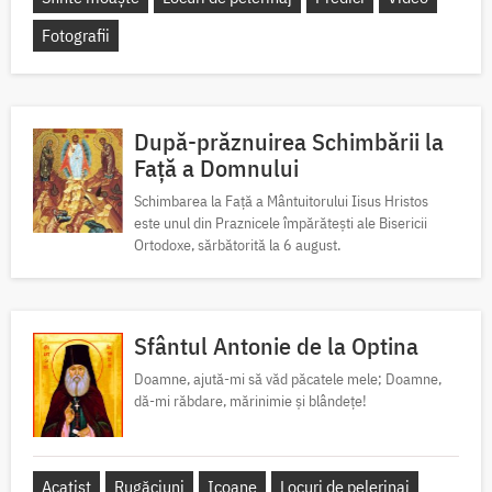
Fotografii
După-prăznuirea Schimbării la
Față a Domnului
Schimbarea la Față a Mântuitorului Iisus Hristos
este unul din Praznicele împărătești ale Bisericii
Ortodoxe, sărbătorită la 6 august.
Sfântul Antonie de la Optina
Doamne, ajută-mi să văd păcatele mele; Doamne,
dă-mi răbdare, mărinimie şi blândeţe!
Acatist
Rugăciuni
Icoane
Locuri de pelerinaj