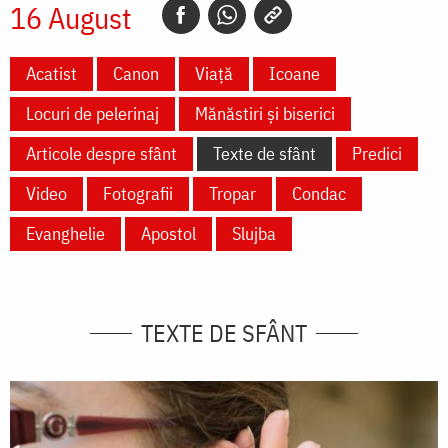
16 August
Acatist
Canon
Viață
Icoane
Locuri de pelerinaj
Mănăstiri și biserici
Articole despre sfânt
Texte de sfânt
Predici
Video
Fotografii
Tropar
Condac
Evanghelie
Apostol
Slujba
TEXTE DE SFÂNT