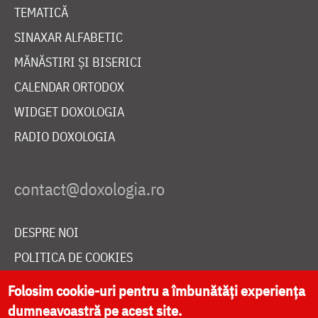
TEMATICĂ
SINAXAR ALFABETIC
MĂNĂSTIRI ȘI BISERICI
CALENDAR ORTODOX
WIDGET DOXOLOGIA
RADIO DOXOLOGIA
DESPRE NOI
POLITICA DE COOKIES
DONEAZĂ ONLINE PENTRU CATEDRALA NAȚIONALĂ
Folosim cookie-uri pentru a îmbunătăți experiența
dumneavoastră pe acest site.