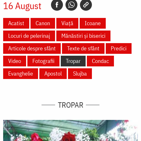
16 August
Acatist
Canon
Viață
Icoane
Locuri de pelerinaj
Mănăstiri și biserici
Articole despre sfânt
Texte de sfânt
Predici
Video
Fotografii
Tropar
Condac
Evanghelie
Apostol
Slujba
TROPAR