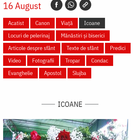
16 August
Acatist
Canon
Viață
Icoane
Locuri de pelerinaj
Mănăstiri și biserici
Articole despre sfânt
Texte de sfânt
Predici
Video
Fotografii
Tropar
Condac
Evanghelie
Apostol
Slujba
ICOANE