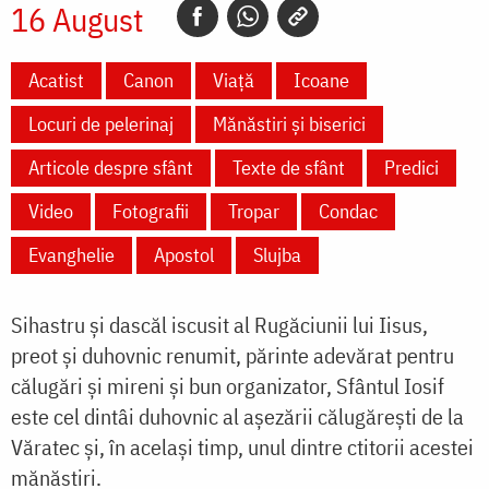
16 August
Acatist
Canon
Viață
Icoane
Locuri de pelerinaj
Mănăstiri și biserici
Articole despre sfânt
Texte de sfânt
Predici
Video
Fotografii
Tropar
Condac
Evanghelie
Apostol
Slujba
Sihastru și dascăl iscusit al Rugăciunii lui Iisus,
preot și duhovnic renumit, părinte adevărat pentru
călugări și mireni și bun organizator, Sfântul Iosif
este cel dintâi duhovnic al așezării călugărești de la
Văratec și, în același timp, unul dintre ctitorii acestei
mănăstiri.