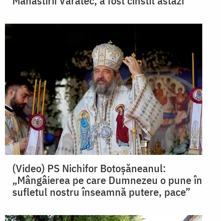
Mănăstirii Văratec, a fost cinstit astăzi
(Video) PS Nichifor Botoșăneanul:
„Mângâierea pe care Dumnezeu o pune în
sufletul nostru înseamnă putere, pace”