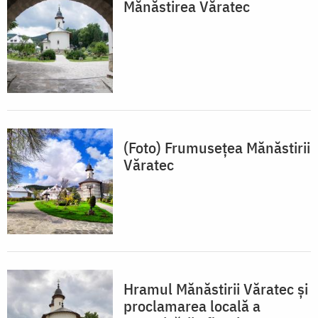
Mănăstirea Văratec
(Foto) Frumusețea Mănăstirii
Văratec
Hramul Mănăstirii Văratec și
proclamarea locală a