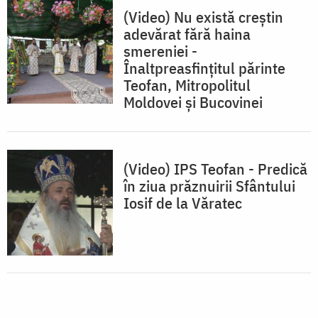
(Video) Nu există creștin
adevărat fără haina
smereniei -
Înaltpreasfințitul părinte
Teofan, Mitropolitul
Moldovei și Bucovinei
(Video) IPS Teofan - Predică
în ziua prăznuirii Sfântului
Iosif de la Văratec