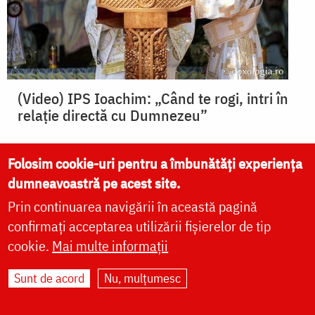
(Video) IPS Ioachim: „Când te rogi, intri în
relație directă cu Dumnezeu”
Folosim cookie-uri pentru a îmbunătăți experiența
dumneavoastră pe acest site.
Prin continuarea navigării în această pagină
confirmați acceptarea utilizării fișierelor de tip
cookie.
Mai multe informații
Sunt de acord
Nu, mulțumesc