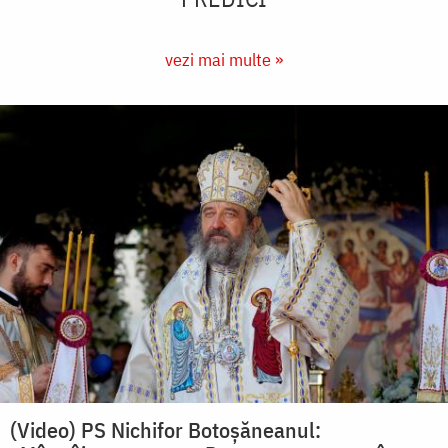
vezi mai multe »
(Video) PS Nichifor Botoșăneanul: