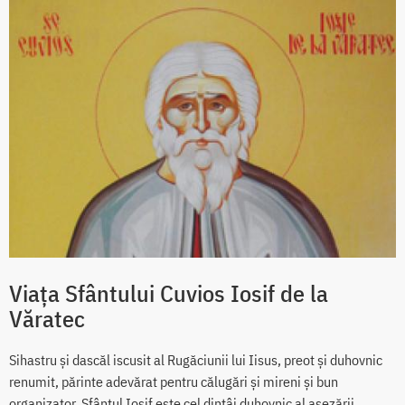
Viața Sfântului Cuvios Iosif de la
Văratec
Sihastru și dascăl iscusit al Rugăciunii lui Iisus, preot și duhovnic
renumit, părinte adevărat pentru călugări și mireni și bun
organizator, Sfântul Iosif este cel dintâi duhovnic al așezării