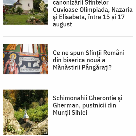
canonizării Sfintelor
Cuvioase Olimpiada, Nazaria
și Elisabeta, între 15 și 17
august
Ce ne spun Sfinții Români
din biserica nouă a
Mănăstirii Pângărați?
Schimonahii Gherontie și
Gherman, pustnicii din
Munții Sihlei