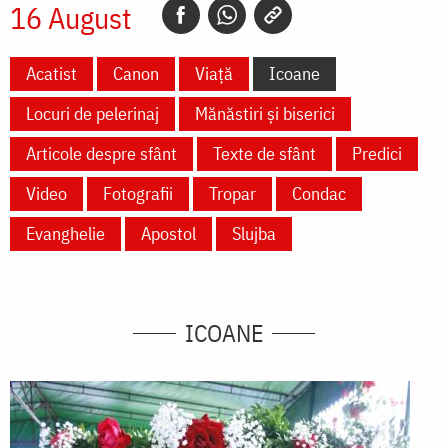
16 August
Acatist
Canon
Viață
Icoane
Locuri de pelerinaj
Mănăstiri și biserici
Articole despre sfânt
Texte de sfânt
Predici
Video
Fotografii
Tropar
Condac
Evanghelie
Apostol
Slujba
ICOANE