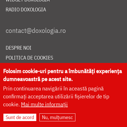
RADIO DOXOLOGIA
DESPRE NOI
POLITICA DE COOKIES
DONEAZĂ ONLINE PENTRU CATEDRALA NAȚIONALĂ
Folosim cookie-uri pentru a îmbunătăți experiența
dumneavoastră pe acest site.
Prin continuarea navigării în această pagină
LIVE
confirmați acceptarea utilizării fișierelor de tip
cookie.
Mai multe informații
Site dezvoltat de
DOXOLOGIA MEDIA
,
Sunt de acord
Nu, mulțumesc
Arhiepiscopia Iașilor | ©
doxologia.ro