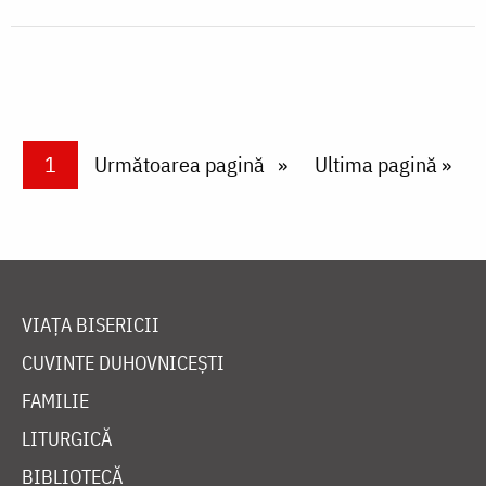
Paginare
Current page
1
Next page
Următoarea pagină
Last page
Ultima pagină »
VIAȚA BISERICII
CUVINTE DUHOVNICEȘTI
FAMILIE
LITURGICĂ
BIBLIOTECĂ