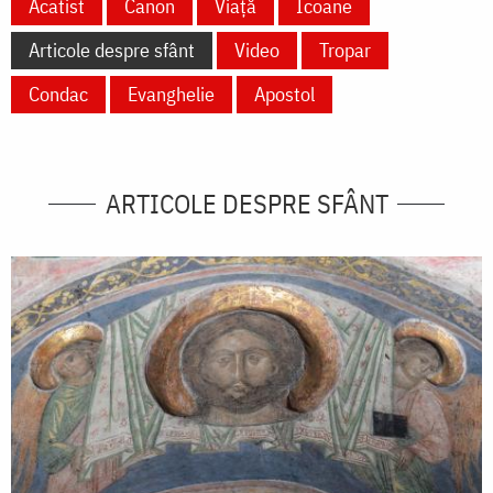
Acatist
Canon
Viață
Icoane
Articole despre sfânt
Video
Tropar
Condac
Evanghelie
Apostol
ARTICOLE DESPRE SFÂNT