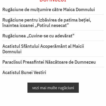
Rugăciune de mulţumire către Maica Domnului
Rugăciune pentru izbăvirea de patima beției,
înaintea icoanei „Potirul nesecat”
Rugăciunea „Cuvine-se cu adevărat"
Acatistul Sfântului Acoperământ al Maicii
Domnului
Paraclisul Preasfintei Născătoare de Dumnezeu
Acatistul Bunei Vestiri
vezi mai multe rugăciuni