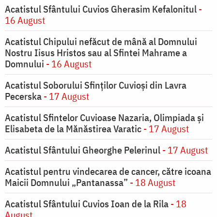
Acatistul Sfântului Cuvios Gherasim Kefalonitul
-
16 August
Acatistul Chipului nefăcut de mână al Domnului
Nostru Iisus Hristos sau al Sfintei Mahrame a
Domnului
- 16 August
Acatistul Soborului Sfinților Cuvioși din Lavra
Pecerska
- 17 August
Acatistul Sfintelor Cuvioase Nazaria, Olimpiada și
Elisabeta de la Mănăstirea Varatic
- 17 August
Acatistul Sfântului Gheorghe Pelerinul
- 17 August
Acatistul pentru vindecarea de cancer, către icoana
Maicii Domnului „Pantanassa”
- 18 August
Acatistul Sfântului Cuvios Ioan de la Rila
- 18
August