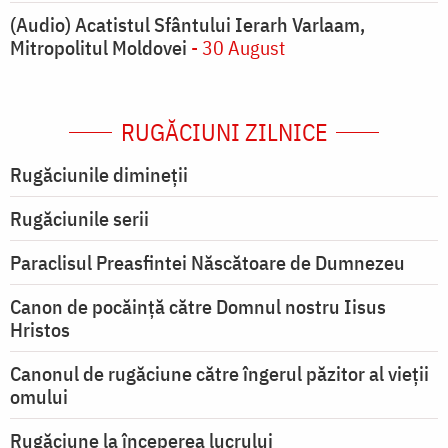
(Audio) Acatistul Sfântului Ierarh Varlaam,
Mitropolitul Moldovei
- 30 August
RUGĂCIUNI ZILNICE
Rugăciunile dimineții
Rugăciunile serii
Paraclisul Preasfintei Născătoare de Dumnezeu
Canon de pocăință către Domnul nostru Iisus
Hristos
Canonul de rugăciune către îngerul păzitor al vieții
omului
Rugăciune la începerea lucrului