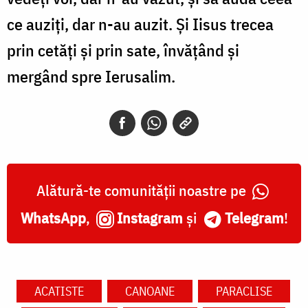
ce auziţi, dar n-au auzit. Şi Iisus trecea
prin cetăţi şi prin sate, învăţând şi
mergând spre Ierusalim.
Alătură-te comunității noastre pe
WhatsApp
,
Instagram
și
Telegram
!
ACATISTE
CANOANE
PARACLISE