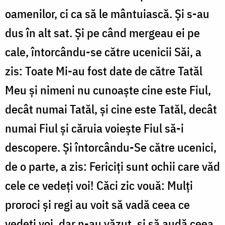
oamenilor, ci ca să le mântuiască. Şi s-au
dus în alt sat. Şi pe când mergeau ei pe
cale, întorcându-se către ucenicii Săi, a
zis: Toate Mi-au fost date de către Tatăl
Meu şi nimeni nu cunoaşte cine este Fiul,
decât numai Tatăl, şi cine este Tatăl, decât
numai Fiul şi căruia voieşte Fiul să-i
descopere. Şi întorcându-Se către ucenici,
de o parte, a zis: Fericiţi sunt ochii care văd
cele ce vedeţi voi! Căci zic vouă: Mulţi
proroci şi regi au voit să vadă ceea ce
vedeţi voi, dar n-au văzut, şi să audă ceea