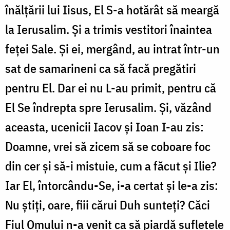
înălţării lui Iisus, El S-a hotărât să meargă
la Ierusalim. Şi a trimis vestitori înaintea
feţei Sale. Şi ei, mergând, au intrat într-un
sat de samarineni ca să facă pregătiri
pentru El. Dar ei nu L-au primit, pentru că
El Se îndrepta spre Ierusalim. Şi, văzând
aceasta, ucenicii Iacov şi Ioan I-au zis:
Doamne, vrei să zicem să se coboare foc
din cer şi să-i mistuie, cum a făcut şi Ilie?
Iar El, întorcându-Se, i-a certat şi le-a zis:
Nu ştiţi, oare, fiii cărui Duh sunteţi? Căci
Fiul Omului n-a venit ca să piardă sufletele