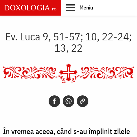
Skip
Meniu
to
main
Main
content
navigation
Ev. Luca 9, 51-57; 10, 22-24;
13, 22
În vremea aceea, când s-au împlinit zilele