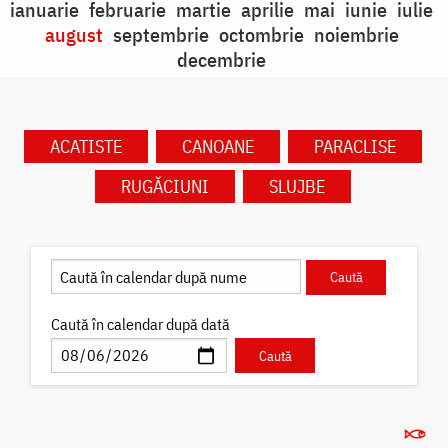
ianuarie
februarie
martie
aprilie
mai
iunie
iulie
august
septembrie
octombrie
noiembrie
decembrie
ACATISTE
CANOANE
PARACLISE
RUGĂCIUNI
SLUJBE
Caută în calendar după dată