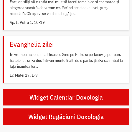
Fraților, siliți-vă cu atât mai mult să faceți temeinice și chemarea și
alegerea voastră, de vreme ce, făcând acestea, nu veți greși
niciodată. Că așa vi se va da cu bogăție...
Ap. II Petru 1, 10-19
Evanghelia zilei
În vremea aceea a luat Iisus cu Sine pe Petru și pe Iacov și pe Ioan,
fratele lui, și i-a dus într-un munte înalt, de o parte. Și S-a schimbat la
față înaintea lor...
Ev. Matei 17, 1-9
Widget Calendar Doxologia
Widget Rugăciuni Doxologia