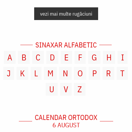
vezi mai multe rugăciuni
SINAXAR ALFABETIC
A
B
C
D
E
F
G
H
I
J
K
L
M
N
O
P
R
T
U
V
Z
CALENDAR ORTODOX
6 AUGUST