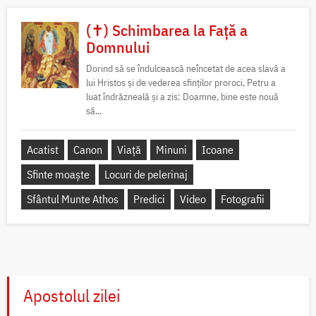
(✝) Schimbarea la Față a
Domnului
Dorind să se îndulcească neîncetat de acea slavă a
lui Hristos și de vederea sfinților proroci, Petru a
luat îndrăzneală și a zis: Doamne, bine este nouă
să...
Acatist
Canon
Viață
Minuni
Icoane
Sfinte moaște
Locuri de pelerinaj
Sfântul Munte Athos
Predici
Video
Fotografii
Apostolul zilei