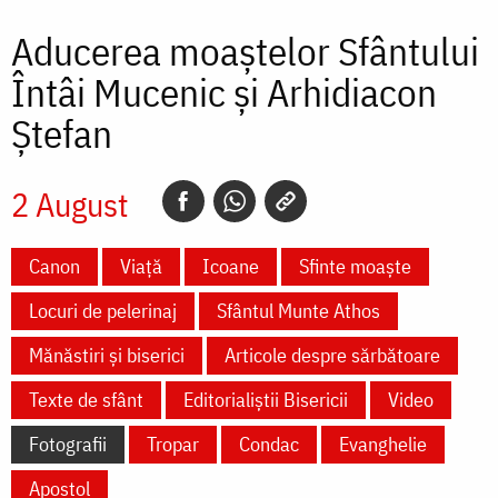
Aducerea moaștelor Sfântului
Întâi Mucenic și Arhidiacon
Ștefan
2 August
Canon
Viață
Icoane
Sfinte moaște
Locuri de pelerinaj
Sfântul Munte Athos
Mănăstiri și biserici
Articole despre sărbătoare
Texte de sfânt
Editorialiștii Bisericii
Video
Fotografii
Tropar
Condac
Evanghelie
Apostol