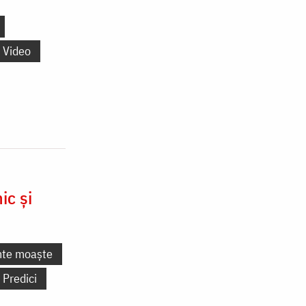
Video
ic și
nte moaște
Predici