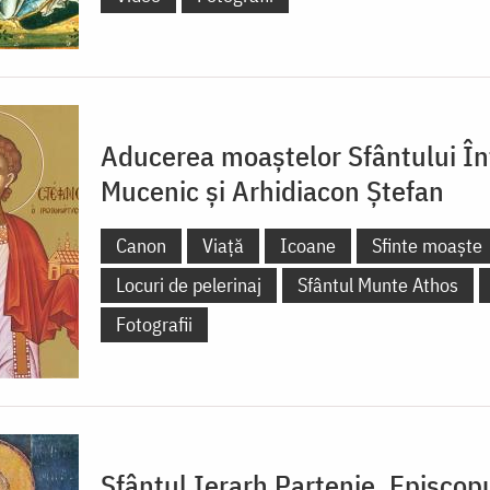
Aducerea moaștelor Sfântului În
Mucenic și Arhidiacon Ștefan
Canon
Viață
Icoane
Sfinte moaște
Locuri de pelerinaj
Sfântul Munte Athos
Fotografii
Sfântul Ierarh Partenie, Episcop