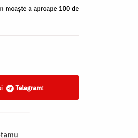
 din moaște a aproape 100 de
și
Telegram
!
potamu