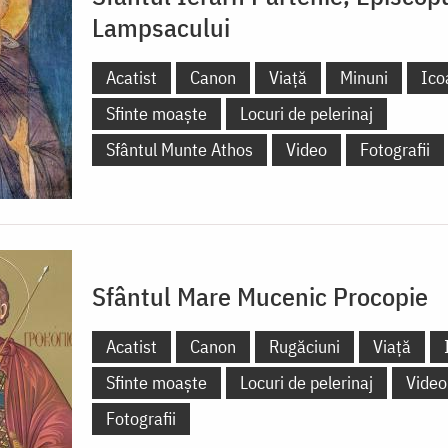
Lampsacului
Acatist
Canon
Viață
Minuni
Ico
Sfinte moaște
Locuri de pelerinaj
Sfântul Munte Athos
Video
Fotografii
Sfântul Mare Mucenic Procopie
Acatist
Canon
Rugăciuni
Viață
Sfinte moaște
Locuri de pelerinaj
Video
Fotografii