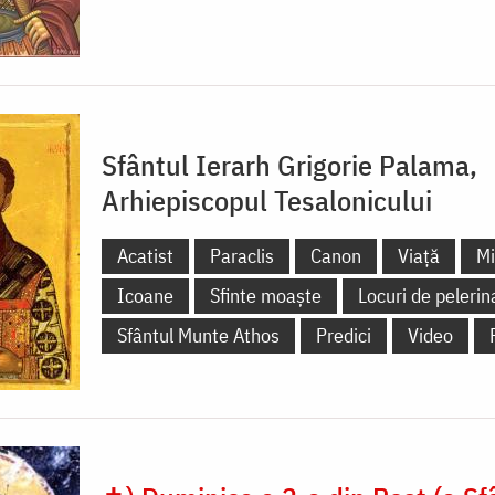
Sfântul Ierarh Grigorie Palama,
Arhiepiscopul Tesalonicului
Acatist
Paraclis
Canon
Viață
Mi
Icoane
Sfinte moaște
Locuri de pelerin
Sfântul Munte Athos
Predici
Video