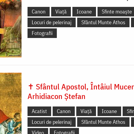
Canon
Viață
Icoane
Sfinte moaște
Locuri de pelerinaj
Sfântul Munte Athos
Fotografii
✝ Sfântul Apostol, Întâiul Mucen
Arhidiacon Ștefan
Acatist
Canon
Viață
Icoane
Sfi
Locuri de pelerinaj
Sfântul Munte Athos
Video
Fotografii