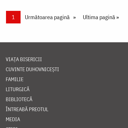
Paginare
Current page
1
Next page
Următoarea pagină
Last page
Ultima pagină »
VIAȚA BISERICII
CUVINTE DUHOVNICEȘTI
FAMILIE
LITURGICĂ
BIBLIOTECĂ
ÎNTREABĂ PREOTUL
MEDIA