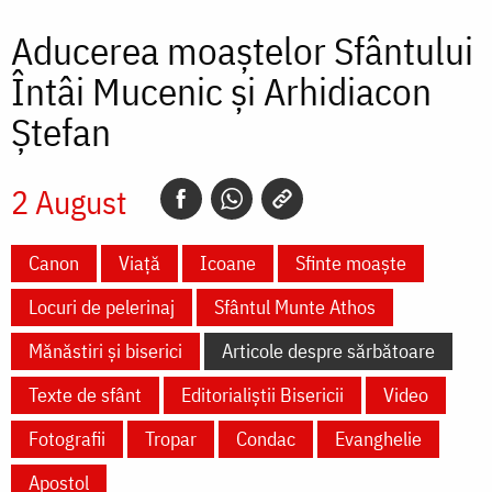
Aducerea moaștelor Sfântului
Întâi Mucenic și Arhidiacon
Ștefan
2 August
Canon
Viață
Icoane
Sfinte moaște
Locuri de pelerinaj
Sfântul Munte Athos
Mănăstiri și biserici
Articole despre sărbătoare
Texte de sfânt
Editorialiștii Bisericii
Video
Fotografii
Tropar
Condac
Evanghelie
Apostol