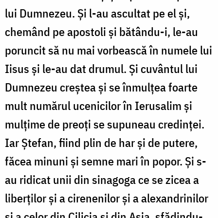
lui Dumnezeu. Şi l-au ascultat pe el şi,
chemând pe apostoli şi bătându-i, le-au
poruncit să nu mai vorbească în numele lui
Iisus şi le-au dat drumul. Şi cuvântul lui
Dumnezeu creştea şi se înmulţea foarte
mult numărul ucenicilor în Ierusalim şi
mulţime de preoţi se supuneau credinţei.
Iar Ştefan, fiind plin de har şi de putere,
făcea minuni şi semne mari în popor. Şi s-
au ridicat unii din sinagoga ce se zicea a
liberţilor şi a cirenenilor şi a alexandrinilor
şi a celor din Cilicia şi din Asia, sfădindu-