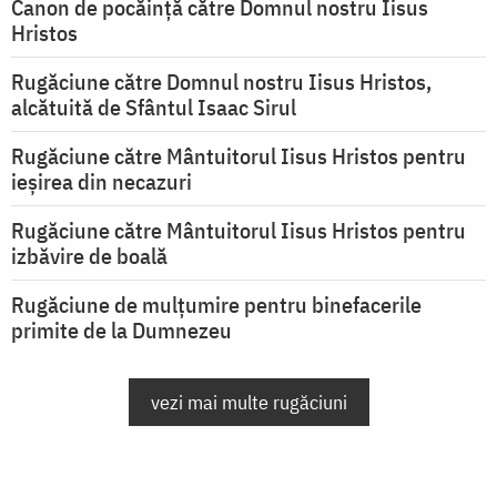
Canon de pocăință către Domnul nostru Iisus
Hristos
Rugăciune către Domnul nostru Iisus Hristos,
alcătuită de Sfântul Isaac Sirul
Rugăciune către Mântuitorul Iisus Hristos pentru
ieşirea din necazuri
Rugăciune către Mântuitorul Iisus Hristos pentru
izbăvire de boală
Rugăciune de mulțumire pentru binefacerile
primite de la Dumnezeu
vezi mai multe rugăciuni