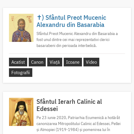
✝) Sfântul Preot Mucenic
Alexandru din Basarabia
Sfântul Preot Mucenic Alexandru din Basarabia a
fost unul dintre cei mai reprezentativi clerici
basarabeni din perioada interbelică.
Acatist
Canon
Viață
Icoane
Video
Fotografii
Sfântul Ierarh Calinic al
Edessei
Pe 23 iunie 2020, Patriarhia Ecumenică a hotărât
canonizarea Mitropolitului Calinic al Edessei, Pellei
și Almopiei (1919-1984) și pomenirea lui în