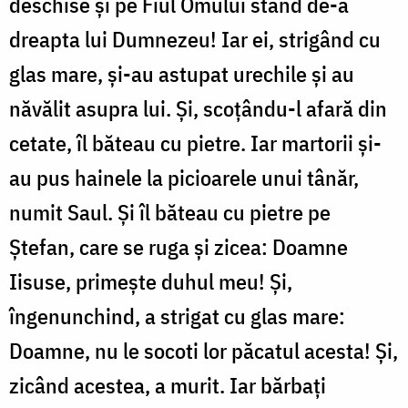
deschise şi pe Fiul Omului stând de-a
dreapta lui Dumnezeu! Iar ei, strigând cu
glas mare, şi-au astupat urechile şi au
năvălit asupra lui. Şi, scoţându-l afară din
cetate, îl băteau cu pietre. Iar martorii şi-
au pus hainele la picioarele unui tânăr,
numit Saul. Şi îl băteau cu pietre pe
Ştefan, care se ruga şi zicea: Doamne
Iisuse, primeşte duhul meu! Şi,
îngenunchind, a strigat cu glas mare:
Doamne, nu le socoti lor păcatul acesta! Şi,
zicând acestea, a murit. Iar bărbaţi