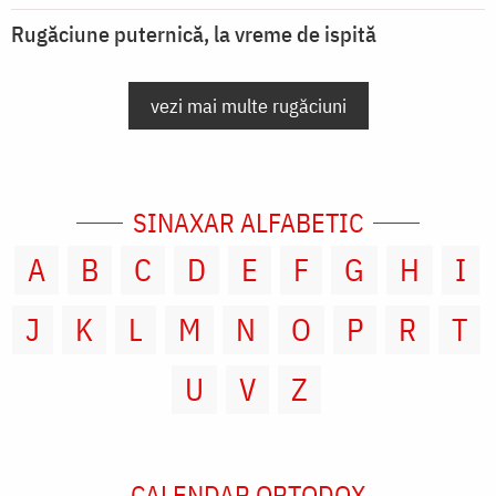
Rugăciune puternică, la vreme de ispită
vezi mai multe rugăciuni
SINAXAR ALFABETIC
A
B
C
D
E
F
G
H
I
J
K
L
M
N
O
P
R
T
U
V
Z
CALENDAR ORTODOX