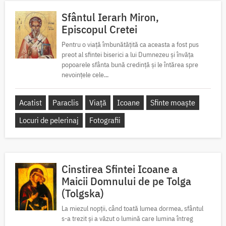
Sfântul Ierarh Miron,
Episcopul Cretei
Pentru o viață îmbunătățită ca aceasta a fost pus
preot al sfintei biserici a lui Dumnezeu și învăța
popoarele sfânta bună credință și le întărea spre
nevoințele cele...
Acatist
Paraclis
Viață
Icoane
Sfinte moaște
Locuri de pelerinaj
Fotografii
Cinstirea Sfintei Icoane a
Maicii Domnului de pe Tolga
(Tolgska)
La miezul nopții, când toată lumea dormea, sfântul
s-a trezit și a văzut o lumină care lumina întreg