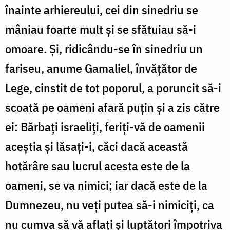
înainte arhiereului, cei din sinedriu se
mâniau foarte mult şi se sfătuiau să-i
omoare. Şi, ridicându-se în sinedriu un
fariseu, anume Gamaliel, învăţător de
Lege, cinstit de tot poporul, a poruncit să-i
scoată pe oameni afară puţin şi a zis către
ei: Bărbaţi israeliţi, feriţi-vă de oamenii
aceştia şi lăsaţi-i, căci dacă această
hotărâre sau lucrul acesta este de la
oameni, se va nimici; iar dacă este de la
Dumnezeu, nu veţi putea să-i nimiciţi, ca
nu cumva să vă aflaţi şi luptători împotriva