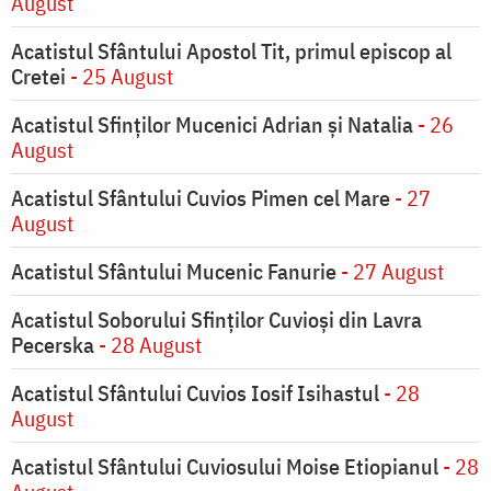
August
Acatistul Sfântului Apostol Tit, primul episcop al
Cretei
- 25 August
Acatistul Sfinților Mucenici Adrian și Natalia
- 26
August
Acatistul Sfântului Cuvios Pimen cel Mare
- 27
August
Acatistul Sfântului Mucenic Fanurie
- 27 August
Acatistul Soborului Sfinților Cuvioși din Lavra
Pecerska
- 28 August
Acatistul Sfântului Cuvios Iosif Isihastul
- 28
August
Acatistul Sfântului Cuviosului Moise Etiopianul
- 28