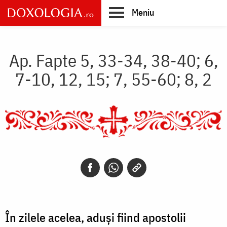
Skip
Meniu
to
main
Main
content
navigation
Ap. Fapte 5, 33-34, 38-40; 6,
7-10, 12, 15; 7, 55-60; 8, 2
În zilele acelea, aduşi fiind apostolii