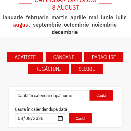
8 AUGUST
ianuarie
februarie
martie
aprilie
mai
iunie
iulie
august
septembrie
octombrie
noiembrie
decembrie
ACATISTE
CANOANE
PARACLISE
RUGĂCIUNI
SLUJBE
Caută în calendar după dată