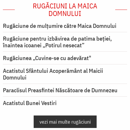
RUGĂCIUNI LA MAICA
DOMNULUI
Rugăciune de mulţumire către Maica Domnului
Rugăciune pentru izbăvirea de patima beției,
înaintea icoanei „Potirul nesecat”
Rugăciunea „Cuvine-se cu adevărat"
Acatistul Sfântului Acoperământ al Maicii
Domnului
Paraclisul Preasfintei Născătoare de Dumnezeu
Acatistul Bunei Vestiri
vezi mai multe rugăciuni