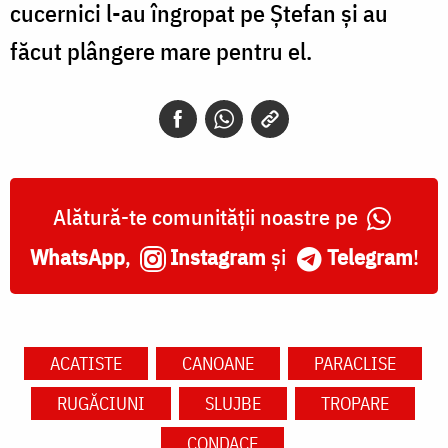
cucernici l-au îngropat pe Ştefan şi au
făcut plângere mare pentru el.
Alătură-te comunității noastre pe
WhatsApp
,
Instagram
și
Telegram
!
ACATISTE
CANOANE
PARACLISE
RUGĂCIUNI
SLUJBE
TROPARE
CONDACE