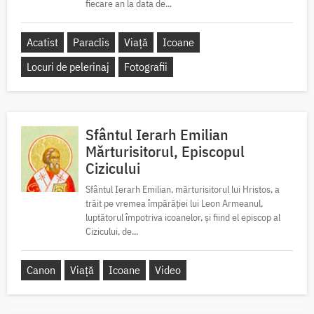
fiecare an la data de...
Acatist
Paraclis
Viață
Icoane
Locuri de pelerinaj
Fotografii
Sfântul Ierarh Emilian
Mărturisitorul, Episcopul
Cizicului
Sfântul Ierarh Emilian, mărturisitorul lui Hristos, a
trăit pe vremea împărăției lui Leon Armeanul,
luptătorul împotriva icoanelor, și fiind el episcop al
Cizicului, de...
Canon
Viață
Icoane
Video