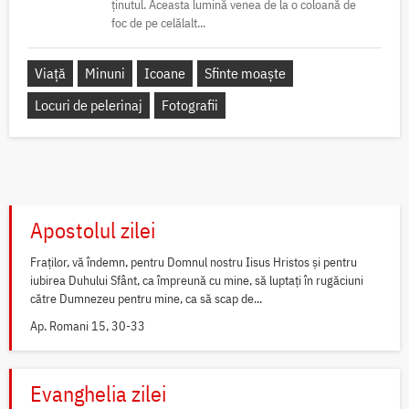
ținutul. Aceasta lumină venea de la o coloană de
foc de pe celălalt...
Viață
Minuni
Icoane
Sfinte moaște
Locuri de pelerinaj
Fotografii
Apostolul zilei
Fraților, vă îndemn, pentru Domnul nostru Iisus Hristos și pentru
iubirea Duhului Sfânt, ca împreună cu mine, să luptați în rugăciuni
către Dumnezeu pentru mine, ca să scap de...
Ap. Romani 15, 30-33
Evanghelia zilei