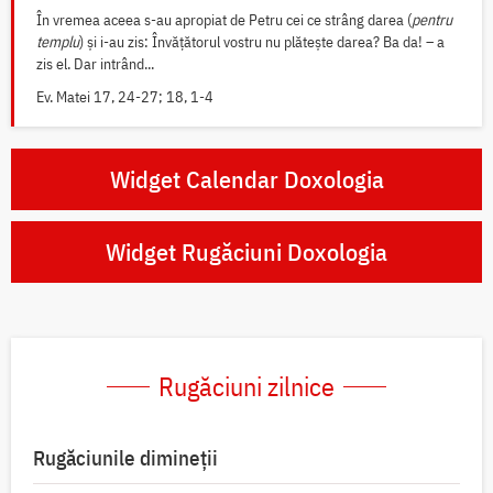
În vremea aceea s-au apropiat de Petru cei ce strâng darea (
pentru
templu
) și i-au zis: Învățătorul vostru nu plătește darea? Ba da! – a
zis el. Dar intrând...
Ev. Matei 17, 24-27; 18, 1-4
Widget Calendar Doxologia
Widget Rugăciuni Doxologia
Rugăciuni zilnice
Rugăciunile dimineții