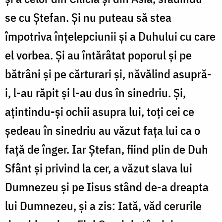
se cu Ştefan. Şi nu puteau să stea
împotriva înţelepciunii şi a Duhului cu care
el vorbea. Şi au întărâtat poporul şi pe
bătrâni şi pe cărturari şi, năvălind asupră-
i, l-au răpit şi l-au dus în sinedriu. Şi,
aţintindu-şi ochii asupra lui, toţi cei ce
şedeau în sinedriu au văzut faţa lui ca o
faţă de înger. Iar Ştefan, fiind plin de Duh
Sfânt şi privind la cer, a văzut slava lui
Dumnezeu şi pe Iisus stând de-a dreapta
lui Dumnezeu, şi a zis: Iată, văd cerurile