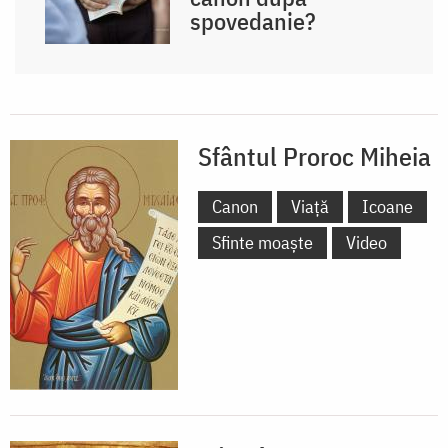
spovedanie?
Sfântul Proroc Miheia
Canon
Viață
Icoane
Sfinte moaște
Video