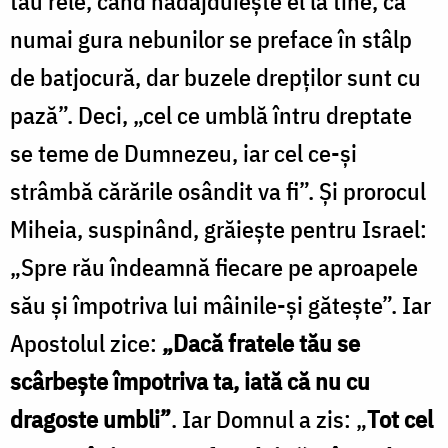
tău rele, când nădăjduiește el la tine, că
numai gura nebunilor se preface în stâlp
de batjocură, dar buzele drepților sunt cu
pază”. Deci, „cel ce umblă întru dreptate
se teme de Dumnezeu, iar cel ce-și
strâmbă cărările osândit va fi”. Și prorocul
Miheia, suspinând, grăiește pentru Israel:
„Spre rău îndeamnă fiecare pe aproapele
său și împotriva lui mâinile-și gătește”. Iar
Apostolul zice:
„Dacă fratele tău se
scârbește împotriva ta, iată că nu cu
dragoste umbli”
. Iar Domnul a zis: „
Tot cel