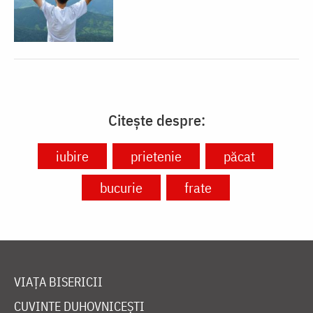
Citește despre:
iubire
prietenie
păcat
bucurie
frate
VIAȚA BISERICII
CUVINTE DUHOVNICEȘTI