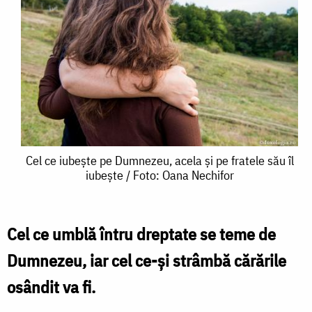
Cel
Cel ce iubește pe Dumnezeu, acela și pe fratele său îl
iubește / Foto: Oana Nechifor
ce
iubește
pe
Cel ce umblă întru dreptate se teme de
Dumnezeu,
Dumnezeu, iar cel ce-și strâmbă cărările
acela
osândit va fi.
și