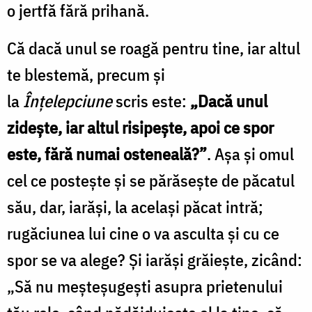
o jertfă fără prihană.
Că dacă unul se roagă pentru tine, iar altul
te blestemă, precum și
la
Înțelepciune
scris este:
„Dacă unul
zidește, iar altul risipește, apoi ce spor
este, fără numai osteneală?”
. Așa și omul
cel ce postește și se părăsește de păcatul
său, dar, iarăși, la același păcat intră;
rugăciunea lui cine o va asculta și cu ce
spor se va alege? Și iarăși grăiește, zicând:
„Să nu meșteșugești asupra prietenului