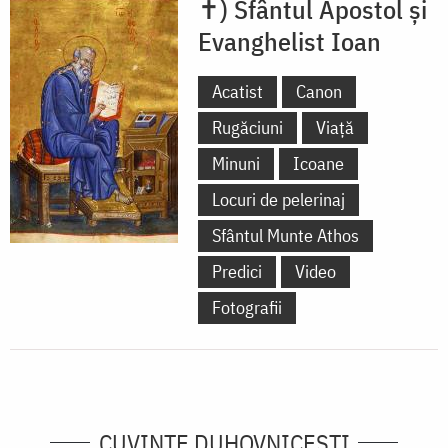
✝) Sfântul Apostol și
Evanghelist Ioan
Acatist
Canon
Rugăciuni
Viață
Minuni
Icoane
Locuri de pelerinaj
Sfântul Munte Athos
Predici
Video
Fotografii
CUVINTE DUHOVNICEȘTI