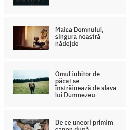
Maica Domnului,
singura noastră
nădejde
Omul iubitor de
păcat se
înstrăinează de slava
lui Dumnezeu
De ce uneori primim
canon după