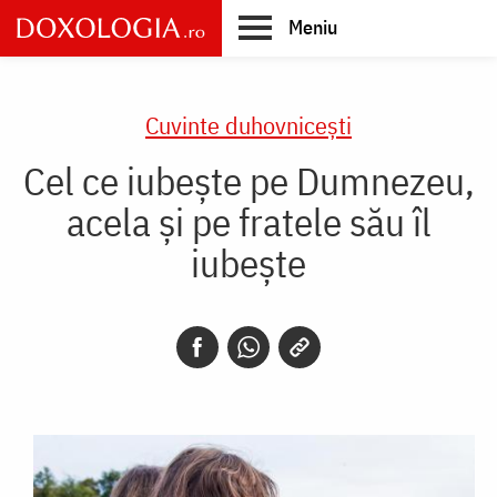
Skip
Meniu
to
main
Main
content
navigation
Cuvinte duhovnicești
Cel ce iubește pe Dumnezeu,
acela și pe fratele său îl
iubește