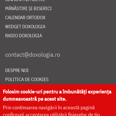
MĂNĂSTIRI ȘI BISERICI
CALENDAR ORTODOX
WIDGET DOXOLOGIA
RADIO DOXOLOGIA
DESPRE NOI
POLITICA DE COOKIES
DONEAZĂ ONLINE PENTRU CATEDRALA NAȚIONALĂ
Folosim cookie-uri pentru a îmbunătăți experiența
dumneavoastră pe acest site.
Prin continuarea navigării în această pagină
LIVE
confirmați acceptarea utilizării fișierelor de tip