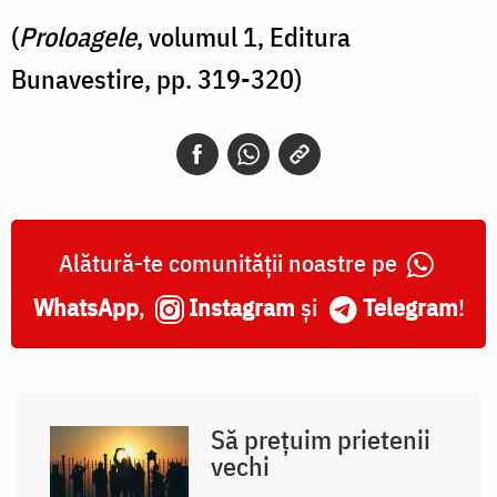
(
Proloagele
, volumul 1, Editura
Bunavestire, pp. 319-320)
Alătură-te comunității noastre pe
WhatsApp
,
Instagram
și
Telegram
!
Să prețuim prietenii
vechi