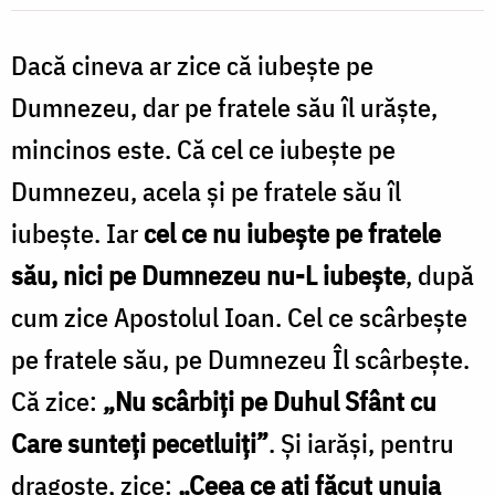
pe
Dacă cineva ar zice că iubește pe
fratele
său
Dumnezeu, dar pe fratele său îl urăște,
îl
mincinos este. Că cel ce iubește pe
iubește
Dumnezeu, acela și pe fratele său îl
/
iubește. Iar
cel ce nu iubește pe fratele
Foto:
său, nici pe Dumnezeu nu-L iubește
, după
Oana
cum zice Apostolul Ioan. Cel ce scârbește
Nechifor
pe fratele său, pe Dumnezeu Îl scârbește.
Că zice:
„Nu scârbiți pe Duhul Sfânt cu
Care sunteți pecetluiți”
. Și iarăși, pentru
dragoste, zice:
„Ceea ce ați făcut unuia