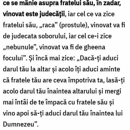
ce se mânie asupra fratelui său, în zadar,
vinovat este judecății
, iar cel ce va zice
fratelui său, „raca” (prostule), vinovat va fi
de judecata soborului, iar cel ce-i zice
„nebunule”, vinovat va fi de gheena
focului”. Și încă mai zice: „Dacă-ți aduci
darul tău la altar și acolo îți aduci aminte
că fratele tău are ceva împotriva ta, lasă-ți
acolo darul tău înaintea altarului și mergi
mai întâi de te împacă cu fratele său și
vino apoi să-ți aduci darul tău înaintea lui
Dumnezeu”.