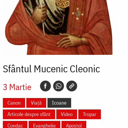
Sfântul Mucenic Cleonic
3 Martie
Canon
Viață
Icoane
Articole despre sfânt
Video
Tropar
Condac
Evanghelie
Apostol