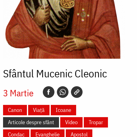
Sfântul Mucenic Cleonic
3 Martie
Canon
Viață
Icoane
Articole despre sfânt
Video
Tropar
Condac
Evanghelie
Apostol