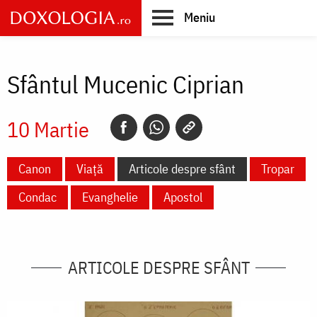
Skip
Meniu
to
main
Main
content
navigation
Sfântul Mucenic Ciprian
10 Martie
Canon
Viață
Articole despre sfânt
Tropar
Condac
Evanghelie
Apostol
ARTICOLE DESPRE SFÂNT