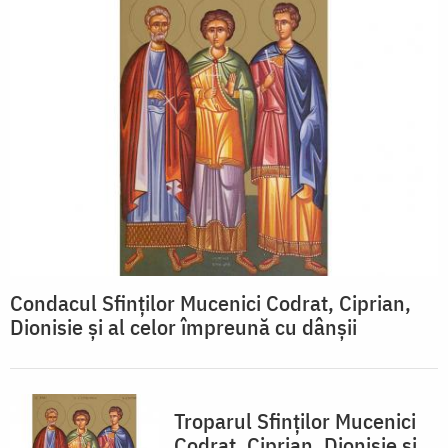
Condacul Sfinţilor Mucenici Codrat, Ciprian,
Dionisie şi al celor împreună cu dânşii
Troparul Sfinţilor Mucenici
Codrat, Ciprian, Dionisie şi