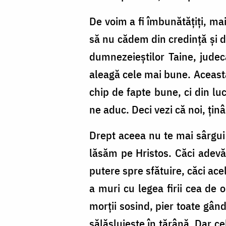
De voim a fi îmbunătățiți, ma
să nu cădem din credință și di
dumnezeieștilor Taine, judeca
aleagă cele mai bune. Aceasta
chip de fapte bune, ci din luc
ne aduc. Deci vezi că noi, țin
Drept aceea nu te mai sârgui 
lăsăm pe Hristos. Căci adevă
putere spre sfătuire, căci ac
a muri cu legea firii cea de 
morții sosind, pier toate gân
sălășluiește în țărână. Dar c