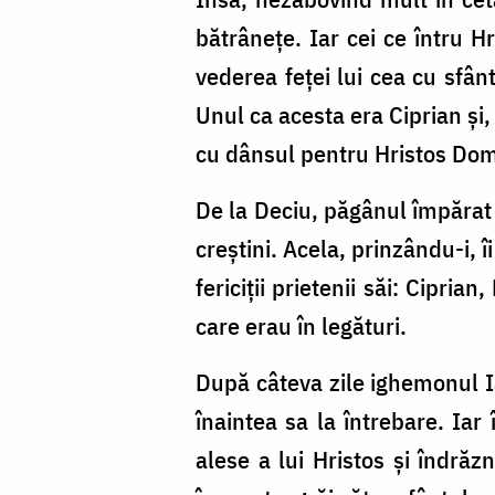
bătrânețe. Iar cei ce întru H
vederea feței lui cea cu sfân
Unul ca acesta era Ciprian și,
cu dânsul pentru Hristos Domnu
De la Deciu, păgânul împărat
creștini. Acela, prinzându-i, 
fericiții prietenii săi: Ciprian
care erau în legături.
După câteva zile ighemonul Ia
înaintea sa la întrebare. Iar
alese a lui Hristos și îndrăz