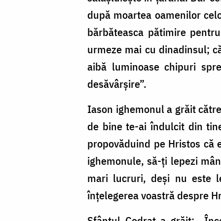
după moartea oamenilor celor
bărbăteasca pătimire pentru H
urmeze mai cu dinadinsul; că 
aibă luminoase chipuri spr
desăvârșire”.
Iason ighemonul a grăit către
de bine te-ai îndulcit din ti
propovăduind pe Hristos că es
ighemonule, să-ți lepezi mâni
mari lucruri, deși nu este 
înțelegerea voastră despre Hr
Sfântul Codrat a grăit: „Înc