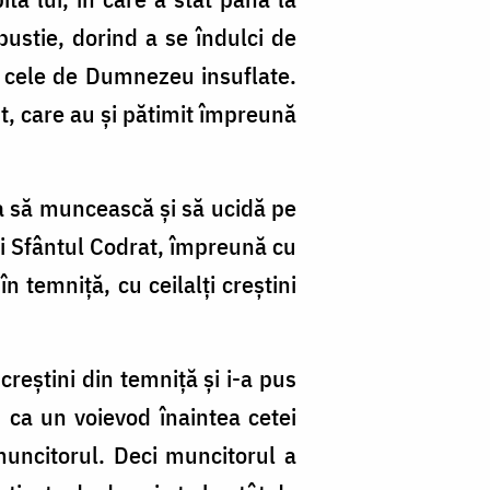
pustie, dorind a se îndulci de
ui cele de Dumnezeu insuflate.
nt, care au și pătimit împreună
a să muncească și să ucidă pe
 și Sfântul Codrat, împreună cu
 în temniță, cu ceilalți creștini
reștini din temniță și i-a pus
d ca un voievod înaintea cetei
 muncitorul. Deci muncitorul a