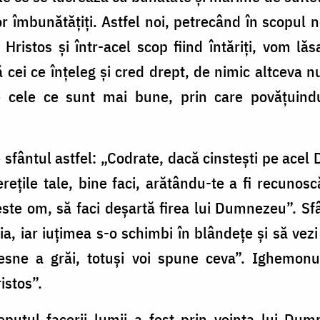
 îmbunătățiți. Astfel noi, petrecând în scopul n
ristos și într-acel scop fiind întăriți, vom lă
cei ce înțeleg și cred drept, de nimic altceva n
e cele ce sunt mai bune, prin care povățuind
 sfântul astfel: „Codrate, dacă cinstești pe acel
nerețile tale, bine faci, arătându-te a fi recuno
te om, să faci deșartă firea lui Dumnezeu”. Sfâ
a, iar iuțimea s-o schimbi în blândețe și să vez
lesne a grăi, totuși voi spune ceva”. Ighemonu
istos”.
eputul facerii lumii a fost prin voința lui Du