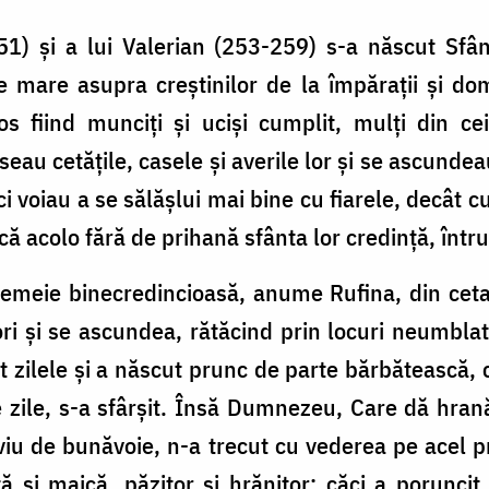
1) și a lui Valerian (253-259) s-a născut Sfân
re mare asupra creștinilor de la împărații și do
stos fiind munciți și uciși cumplit, mulți din 
eau cetățile, casele și averile lor și se ascundeau
i voiau a se sălășlui mai bine cu fiarele, decât cu 
că acolo fără de prihană sfânta lor credință, într
femeie binecredincioasă, anume Rufina, din cetat
ri și se ascundea, rătăcind prin locuri neumblat
nit zilele și a născut prunc de parte bărbătească, 
 zile, s-a sfârșit. Însă Dumnezeu, Care dă hran
 viu de bunăvoie, n-a trecut cu vederea pe acel 
tă și maică, păzitor și hrănitor; căci a poruncit 