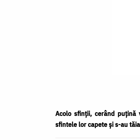
Sfinţii
Mucenici
Codrat,
Ciprian,
Acolo sfinții, cerând puțin
Dionisie
sfintele lor capete și s-au tăia