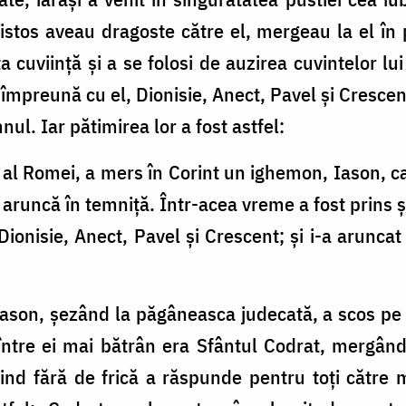
ristos aveau dragoste către el, mergeau la el în 
ta cuviință și a se folosi de auzirea cuvintelor l
 împreună cu el, Dionisie, Anect, Pavel și Cresce
l. Iar pătimirea lor a fost astfel:
 al Romei, a mers în Corint un ighemon, Iason, c
îi aruncă în temniță. Într-acea vreme a fost prins
, Dionisie, Anect, Pavel și Crescent; și i-a aruncat
son, șezând la păgâneasca judecată, a scos pe c
 între ei mai bătrân era Sfântul Codrat, mergân
nind fără de frică a răspunde pentru toți către