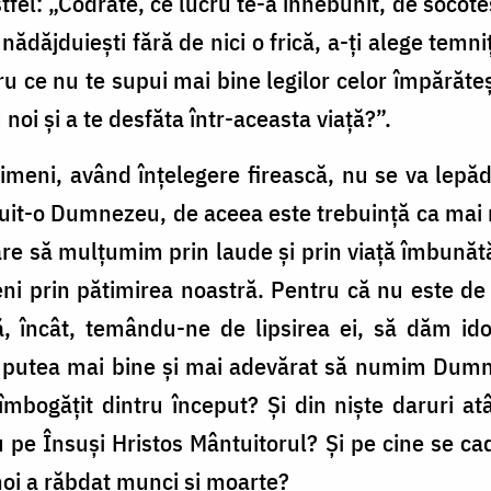
tfel: „Codrate, ce lucru te-a înnebunit, de socoteș
dăjduiești fără de nici o frică, a-ți alege temnița 
ru ce nu te supui mai bine legilor celor împărăteș
u noi și a te desfăta într-aceasta viață?”.
imeni, având înțelegere firească, nu se va lepăd
uit-o Dumnezeu, de aceea este trebuință ca mai m
are să mulțumim prin laude și prin viață îmbunătăț
eni prin pătimirea noastră. Pentru că nu este de 
, încât, temându-ne de lipsirea ei, să dăm idol
putea mai bine și mai adevărat să numim Dumn
îmbogățit dintru început? Și din niște daruri a
pe Însuși Hristos Mântuitorul? Și pe cine se c
noi a răbdat munci și moarte?