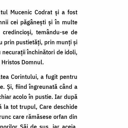
tul Mucenic Codrat și a fost
mnii cei păgânești și în multe
cei credincioși, temându-se de
 prin pustietăți, prin munți și
necurații închinători de idoli,
u Hristos Domnul.
ea Corintului, a fugit pentru
e. Și, fiind îngreunată când a
chiar acolo în pustie. Iar după
ă la tot trupul, Care deschide
prunc care rămăsese orfan din
norilor Săi de sus, iar aceia,