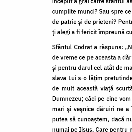
început a grăi către sfântul as
cumplite munci? Sau spre ce nă
de patrie și de prieteni? Pent
ți alegi a fi fericit împreună c
Sfântul Codrat a răspuns: „N
de vreme ce pe aceasta a dăr
și pentru darul cel atât de m
slava Lui s-o lățim pretutind
de mult această viață scurtă
Dumnezeu; căci pe cine vom 
mari și veșnice dăruiri ne-a 
putea să cunoaștem, dacă nu 
numai pe Iisus, Care pentru 