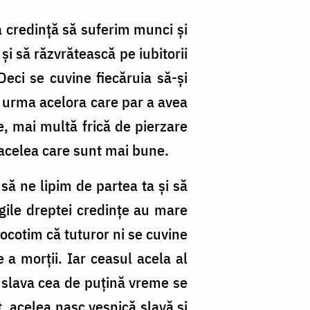
a credință să suferim munci și
și să răzvrătească pe iubitorii
Deci se cuvine fiecăruia să-și
n urma acelora care par a avea
le, mai multă frică de pierzare
e acelea care sunt mai bune.
să ne lipim de partea ta și să
gile dreptei credințe au mare
ocotim că tuturor ni se cuvine
 a morții. Iar ceasul acela al
i slava cea de puțină vreme se
, acelea nasc veșnică slavă și