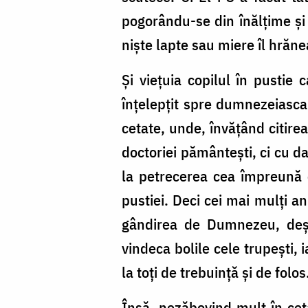
pogorându-se din înălțime și 
niște lapte sau miere îl hrăne
Și viețuia copilul în pustie
înțelepțit spre dumnezeiasca v
cetate, unde, învățând citire
doctoriei pământești, ci cu d
la petrecerea cea împreună c
pustiei. Deci cei mai mulți an
gândirea de Dumnezeu, deși
vindeca bolile cele trupești,
la toți de trebuință și de folos
Însă, nezăbovind mult în cetat