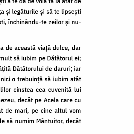
ti a te da de voia ta la atât de
și legăturile și să te lipsești
ti, închinându-te zeilor și nu-
a de această viață dulce, dar
ult să iubim pe Dătătorul ei;
ită Dătătorului de daruri; iar
nici o trebuință să iubim atât
ilor cinstea cea cuvenită lui
ezeu, decât pe Acela care cu
tât de mari, pe cine altul vom
ade să numim Mântuitor, decât