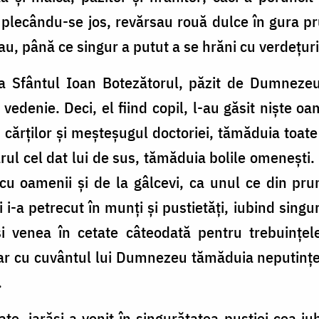
plecându-se jos, revărsau rouă dulce în gura pru
au, până ce singur a putut a se hrăni cu verdețuri
 ca Sfântul Ioan Botezătorul, păzit de Dumneze
edenie. Deci, el fiind copil, l-au găsit niște oa
a cărților și meșteșugul doctoriei, tămăduia toat
arul cel dat lui de sus, tămăduia bolile omenești
u oamenii și de la gâlcevi, ca unul ce din prun
i i-a petrecut în munți și pustietăți, iubind singu
 venea în cetate câteodată pentru trebuințele
 iar cu cuvântul lui Dumnezeu tămăduia neputințe
.
e, iarăși a venit în singurătatea pustiei cea iub