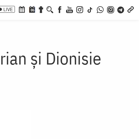
LIVE
06
rian și Dionisie