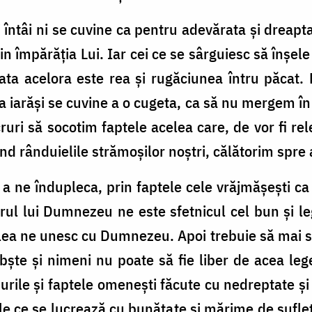
i întâi ni se cuvine ca pentru adevărata și dreapt
n împărăția Lui. Iar cei ce se sârguiesc să înșele 
ta acelora este rea și rugăciunea întru păcat. 
 iarăși se cuvine a o cugeta, ca să nu mergem î
ruri să socotim faptele acelea care, de vor fi re
ând rânduielile strămoșilor noștri, călătorim spr
a ne îndupleca, prin faptele cele vrăjmășești ca 
rul lui Dumnezeu ne este sfetnicul cel bun și le
elea ne unesc cu Dumnezeu. Apoi trebuie să mai s
obște și nimeni nu poate să fie liber de acea lege
durile și faptele omenești făcute cu nedreptate ș
ele ce se lucrează cu bunătate și mărime de suflet