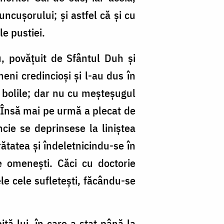
ncușorului; și astfel că și cu
le pustiei.
u, povățuit de Sfântul Duh și
meni credincioși și l-au dus în
e bolile; dar nu cu meșteșugul
. Însă mai pe urmă a plecat de
cie se deprinsese la liniștea
rătatea și îndeletnicindu-se în
 omenești. Căci cu doctorie
le cele sufletești, făcându-se
ită lui, în care a stat până la