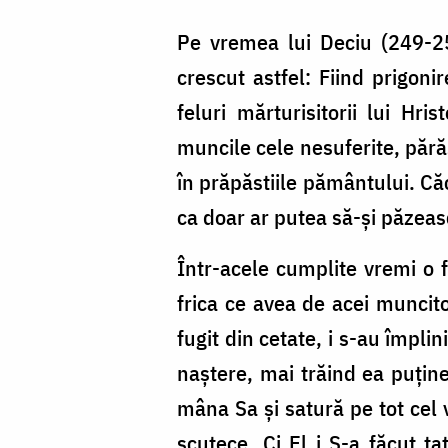
Pe vremea lui Deciu (249-25
crescut astfel: Fiind prigoni
feluri mărturisitorii lui Hri
muncile cele nesuferite, părăs
în prăpăstiile pământului. Căc
ca doar ar putea să-și păzeas
Într-acele cumplite vremi o 
frica ce avea de acei muncito
fugit din cetate, i s-au împli
naștere, mai trăind ea puține
mâna Sa și satură pe tot cel
scutece. Ci El i S-a făcut ta