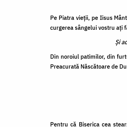
Pe Piatra vieţii, pe Iisus Mân
curgerea sân­gelui vostru aţi f
Şi a
Din noroiul patimilor, din fur
Preacu­rată Născătoare de Dum
Pentru că Biserica cea stear