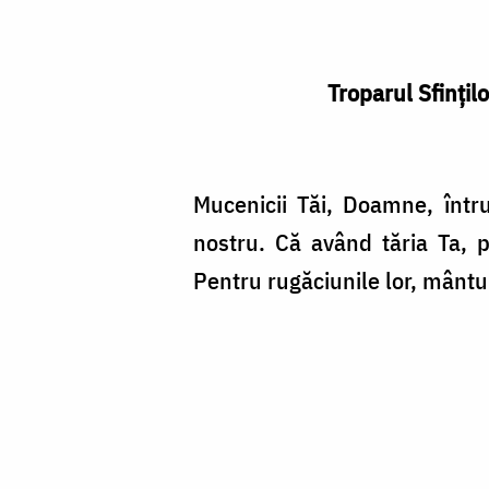
Troparul Sfinţil
Mucenicii Tăi, Doamne, într
nostru. Că având tăria Ta, p
Pentru rugăciunile lor, mânt