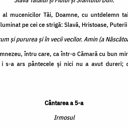
i al mucenicilor Tăi, Doamne, cu untdelemn tai
a luminat pe cei ce strigă: Slavă, Hristoase, Puterii
cum şi pururea şi în vecii vecilor. Amin (a Născătoa
mnezeu, întru care, ca într-o Cămară cu bun miro
u i s-a ars pântecele şi nici nu a avut dureri
Cântarea a 5-a
Irmosul