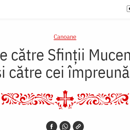
Canoane
 către Sfinţii Muceni
şi către cei împreună