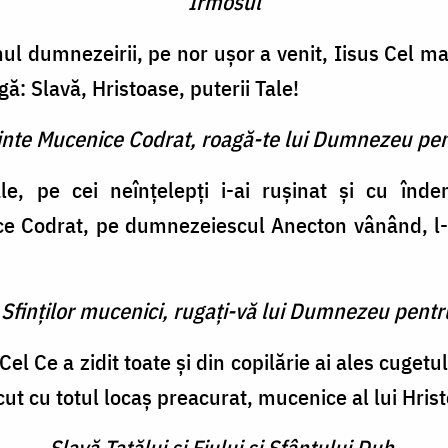
Irmosul
ul dumnezeirii, pe nor uşor a venit, Iisus Cel ma
gă: Slavă, Hristoase, puterii Tale!
finte Mucenice Codrat, roagă-te lui Dumnezeu pen
le, pe cei neînţelepţi i-ai ruşinat şi cu înde
ce Codrat, pe dumnezeiescul Anecton vânând, l-
 Sfinţilor mucenici, rugaţi-vă lui Dumnezeu pentr
el Ce a zidit toate şi din copilă­rie ai ales cugetu
ăcut cu totul locaş preacurat, mucenice al lui Hrist
Slavă Tatălui şi Fiului şi Sfântului Duh.