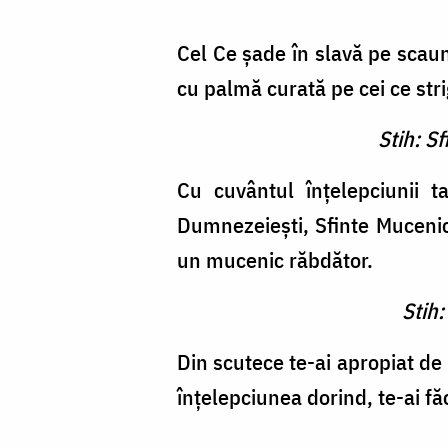
Cel Ce şade în slavă pe scaun
cu palmă curată pe cei ce stri
Stih: S
Cu cuvântul înţelepciunii ta
Dumnezeieşti, Sfinte Muceni
un mucenic răbdător.
Stih:
Din scutece te-ai apropiat de C
înţelepciu­nea dorind, te-ai f