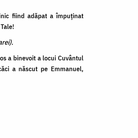
nic fiind adăpat a împuţinat
 Tale!
rei).
s a binevoit a locui Cuvântul
; căci a născut pe Emmanuel,