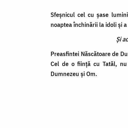
Sfeşnicul cel cu şase lumin
noaptea închinării la idoli şi 
Şi a
Preasfintei Născătoare de Du
Cel de o fiinţă cu Tatăl, n
Dumnezeu şi Om.