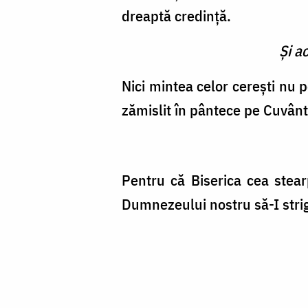
dreaptă credinţă.
Şi a
Nici mintea celor cereşti nu 
zămislit în pân­tece pe Cuvântu
Pentru că Biserica cea stear
Dumnezeului nostru să-I stri