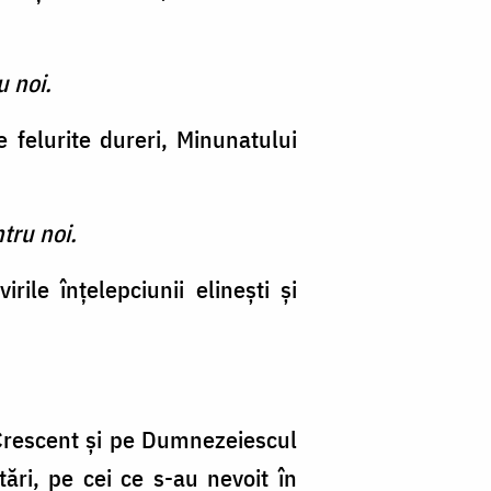
u noi.
e felurite dureri, Minunatului
tru noi.
le înţelepciunii elineşti şi
Crescent şi pe Dumnezeiescul
tări, pe cei ce s-au nevoit în