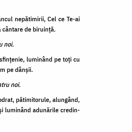
dâncul nepătimirii, Cel ce Te-ai
ă cântare de biruinţă.
u noi.
sfinţenie, lu­minând pe toţi cu
im pe dânşii.
tru noi.
odrat, pătimitorule, alungând,
te şi luminând adunările credin­