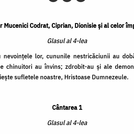
or Mucenici Codrat, Ciprian, Dionisie şi al celor î
Glasul al 4-lea
u nevoinţele lor, cununile nestricăciunii au do
e chinuitori au învins; zdrobit-au şi ale demoni
uieşte sufletele noastre, Hristoase Dumnezeule.
Cântarea 1
Glasul al 4-lea