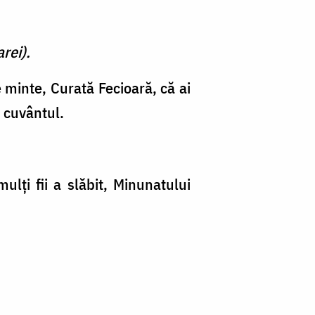
rei).
 minte, Curată Fecioară, că ai
u cuvântul.
lţi fii a slăbit, Minunatului