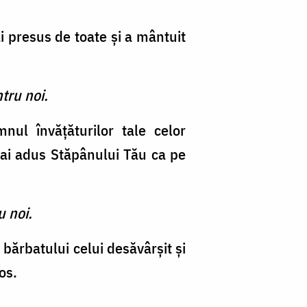
i presus de toate şi a mântuit
tru noi.
mnul învăţăturilor tale celor
ai adus Stăpânului Tău ca pe
u noi.
l bărbatului celui desăvârşit şi
os.