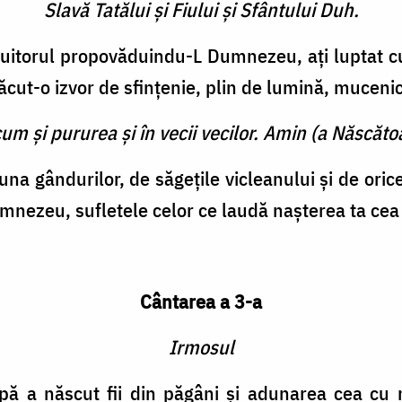
Slavă Tatălui şi Fiului şi Sfântului Duh.
­tuitorul propovăduindu-L Dum­nezeu, aţi luptat cu v
ăcut-o izvor de sfinţenie, plin de lumină, mu­cenic
cum şi pururea şi în vecii vecilor. Amin (a Născătoa
tuna gândurilor, de săgeţile vicleanului şi de oric
nezeu, sufletele celor ce laudă naşterea ta cea 
Cântarea a 3-a
Irmosul
pă a născut fii din păgâni şi adunarea cea cu mu