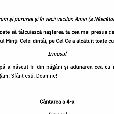
cum şi pururea şi în vecii vecilor. Amin (a Născătoa
poate să tâlcuiască naşterea ta cea mai presus de
l Minţii Celei dintâi, pe Cel Ce a alcătuit toate c
Irmosul
pă a născut fii din păgâni şi adunarea cea cu mu
găm: Sfânt eşti, Doamne!
Cântarea a 4-a