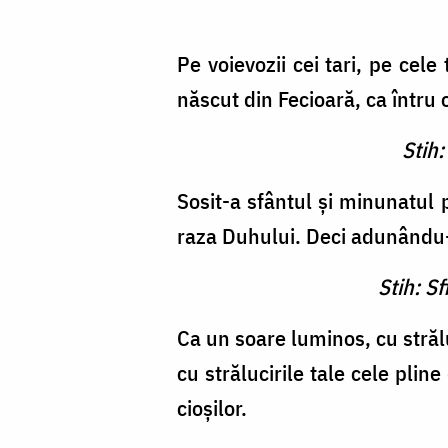
Pe voievozii cei tari, pe cele 
născut din Fecioară, ca întru 
Stih:
Sosit-a sfântul şi minunatul p
raza Duhu­lui. Deci adunându-n
Stih: S
Ca un soare luminos, cu străl
cu strălucirile tale cele pline
cioşilor.