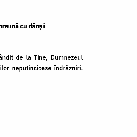
mpreună cu dânşii
bândit de la Tine, Dumnezeul
lor neputincioase îndrăzniri.