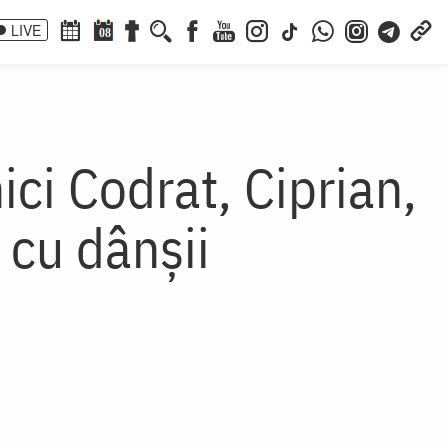
LIVE
08
ci Codrat, Ciprian,
 cu dânşii