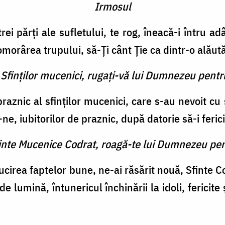
Irmosul
trei părţi ale sufletului, te rog, îneacă-i întru a
omorârea trupului, să-Ţi cânt Ţie ca dintr-o alăut
 Sfinţilor mucenici, rugaţi-vă lui Dumnezeu pentr
raznic al sfinţilor mucenici, care s-au nevoit cu 
e, iubito­rilor de praznic, după datorie să-i feric
finte Mucenice Codrat, roagă-te lui Dumnezeu pen
ucirea faptelor bune, ne-ai răsărit nouă, Sfinte C
 de lumină, întune­ricul închinării la idoli, ferici