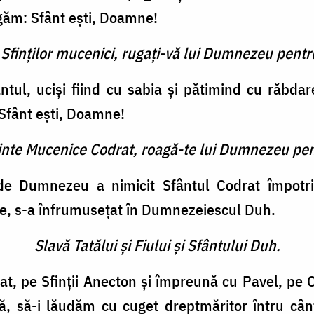
găm: Sfânt eşti, Doamne!
 Sfinţilor mucenici, rugaţi-vă lui Dumnezeu pentr
antul, ucişi fiind cu sabia şi pătimind cu răbdar
Sfânt eşti, Doamne!
finte Mucenice Codrat, roagă-te lui Dumnezeu pen
e Dumnezeu a nimicit Sfântul Codrat împotriviri
ge, s-a înfrumuseţat în Dumnezeiescul Duh.
Slavă Tatălui şi Fiului şi Sfântului Duh.
t, pe Sfinţii Anecton şi împreună cu Pavel, pe 
tă, să-i lăudăm cu cuget dreptmăritor întru cân