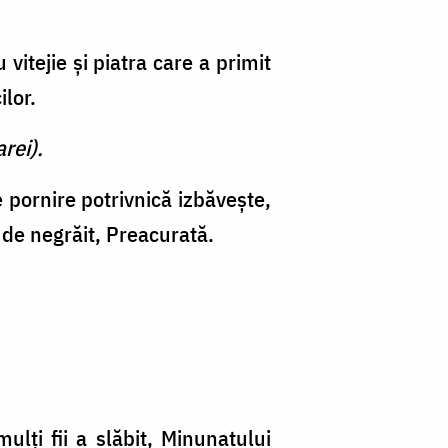
itejie şi pia­tra care a primit
ilor.
rei).
e pornire potrivnică izbăveşte,
de negrăit, Preacurată.
lţi fii a slăbit, Minunatului