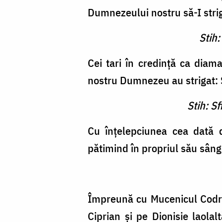
Dumnezeului nostru să-I stri
Stih:
Cei tari în credinţă ca dia­m
nostru Dumnezeu au strigat: 
Stih: S
Cu înţelepciunea cea dată d
pătimind în propriul său sân
Împreună cu Mucenicul Codra
Ciprian şi pe Dionisie laolal