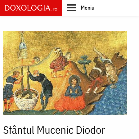
Skip
Meniu
to
main
Main
content
navigation
Sfântul Mucenic Diodor