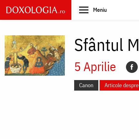
Skip
Meniu
to
main
Main
content
navigation
Sfântul 
5 Aprilie
Canon
Articole despre