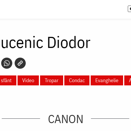
Mucenic Diodor
 sfânt
Video
Tropar
Condac
Evanghelie
CANON