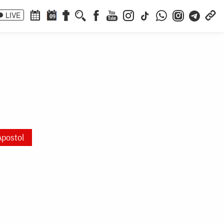
LIVE
09
Apostol