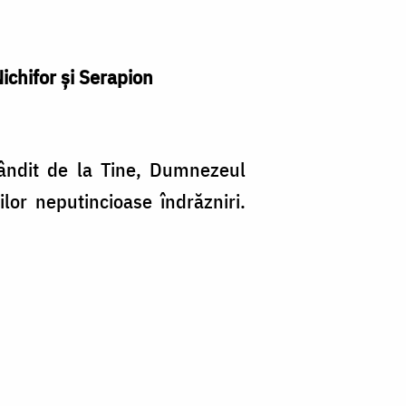
Nichifor şi Serapion
bândit de la Tine, Dumnezeul
lor neputincioase îndrăzniri.