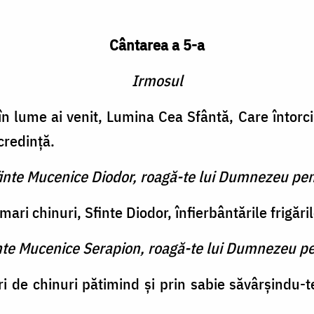
Cântarea a 5-a
Irmosul
lume ai venit, Lumina Cea Sfântă, Care întorci 
credinţă.
finte Mucenice Diodor, roagă-te lui Dumnezeu pen
ari chinuri, Sfinte Diodor, înfierbântările frigăril
inte Mucenice Serapion, roagă-te lui Dumnezeu pe
ri de chinuri pătimind şi prin sabie săvârşindu-te