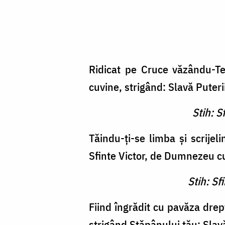
Ridicat pe Cruce văzându-Te 
cuvine, strigând: Slavă Puter
Stih: S
Tăindu-ţi-se limba şi scrijel
Sfinte Victor, de Dumnezeu cu
Stih: Sf
Fiind îngrădit cu pavăza drept
strigând Stăpânului tău: Slav