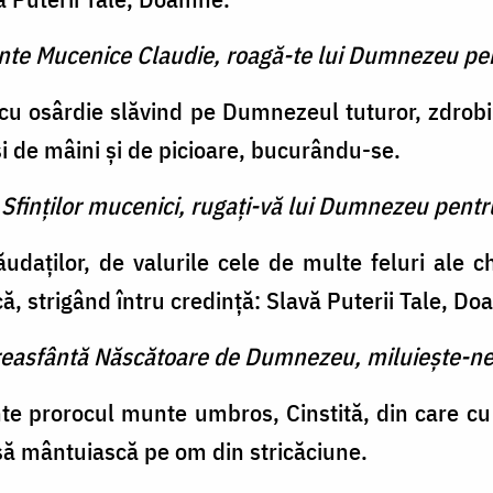
finte Mucenice Claudie, roagă-te lui Dumnezeu pen
cu osârdie slăvind pe Dumnezeul tuturor, zdrobin
 şi de mâini şi de picioare, bucurându-se.
 Sfinţilor mucenici, rugaţi-vă lui Dumnezeu pentr
udaţilor, de valurile cele de multe feluri ale c
ă, strigând întru credinţă: Slavă Puterii Tale, D
reasfântă Născătoare de Dumnezeu, miluieşte-ne
te prorocul munte umbros, Cinstită, din care cu
să mântuiască pe om din stricăciune.