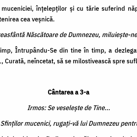
ceniciei, înţelepţilor şi cu tărie suferind năp
tenirea cea veşnică.
reasfântă Născătoare de Dumnezeu, miluieşte-ne
mp, Întrupându-Se din tine în timp, a dezlegat
 Curată, neîncetat, să se milostivească spre sufl
Cântarea a 3-a
Irmos: Se veseleşte de Tine...
 Sfinţilor mucenici, rugaţi-vă lui Dumnezeu pentr