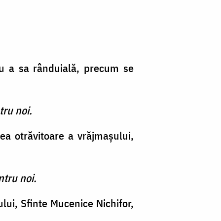
tru a sa rânduială, precum se
tru noi.
cea otrăvitoare a vrăjmaşului,
ntru noi.
ului, Sfinte Mucenice Nichifor,