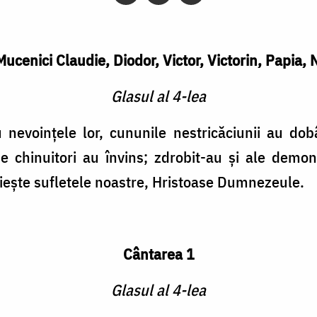
Mucenici Claudie, Diodor, Victor, Victorin, Papia, 
Glasul al 4-lea
u nevoinţele lor, cununile nestricăciunii au do
e chinuitori au învins; zdrobit-au şi ale demoni
uieşte sufletele noastre, Hristoase Dumnezeule.
Cântarea 1
Glasul al 4-lea