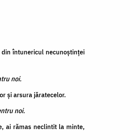
din întune­ricul necunoştinţei
tru noi.
or şi arsura jăratecelor.
ntru noi.
, ai rămas neclintit la minte,