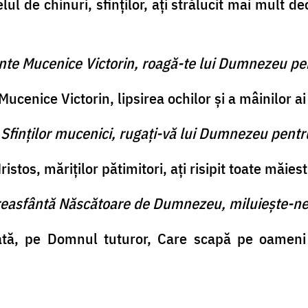
lul de chinuri, sfinţilor, aţi strălucit mai mult de
inte Mucenice Victorin, roagă-te lui Dumnezeu pe
ucenice Victorin, lipsirea ochilor şi a mâinilor ai
 Sfinţilor mucenici, rugaţi-vă lui Dumnezeu pentr
istos, măriţilor pătimitori, aţi risipit toate măiest
reasfântă Născătoare de Dumnezeu, miluieşte-ne
ată, pe Domnul tuturor, Care scapă pe oameni d