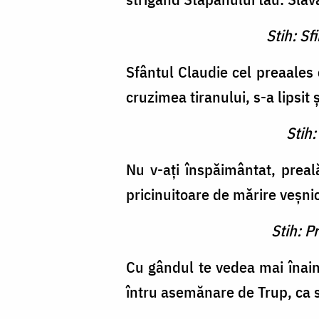
Stih: S
Sfântul Claudie cel preaales 
cruzimea tiranului, s-a lipsit
Stih:
Nu v-aţi înspăimântat, preală
pricinuitoare de mărire veşnic
Stih: P
Cu gândul te vedea mai înain
întru asemănare de Trup, ca 