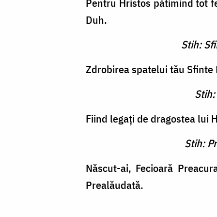
Pentru Hristos pătimind tot fe
Duh.
Stih: Sf
Zdrobirea spatelui tău Sfinte M
Stih:
Fiind legaţi de dragostea lui Hr
Stih: P
Născut-ai, Fecioară Preacur
Prealăudată.