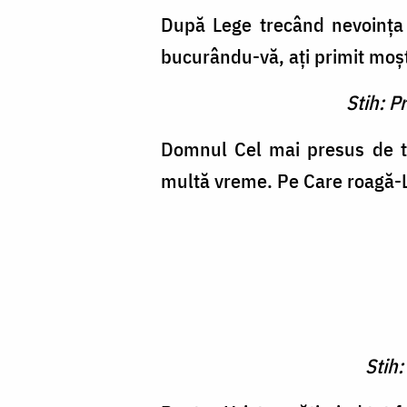
După Lege trecând nevoinţa mu
bucurându-vă, aţi primit moş
Stih: P
Domnul Cel mai presus de ti
multă vreme. Pe Care roagă-L,
Stih: