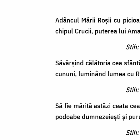
Adâncul Mării Roşii cu picio
chipul Crucii, puterea lui Amal
Stih:
Săvârşind călătoria cea sfânt
cununi, luminând lumea cu R
Stih:
Să fie mărită astăzi ceata ce
podoabe dumnezeieşti şi puru
Stih: