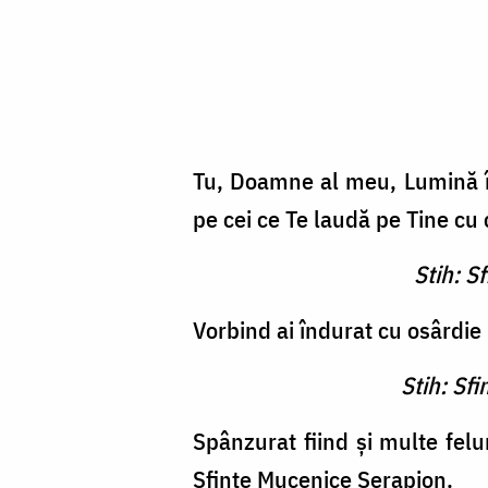
Tu, Doamne al meu, Lumină în 
pe cei ce Te laudă pe Tine cu 
Stih: S
Vorbind ai îndurat cu osârdie m
Stih: Sf
Spânzurat fiind şi multe felu
Sfinte Mucenice Serapion.