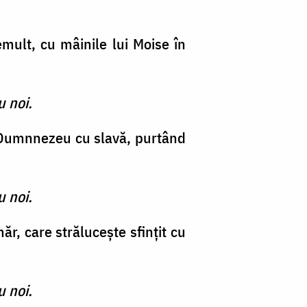
mult, cu mâinile lui Moise în
u noi.
ui Dumnnezeu cu slavă, purtând
u noi.
r, care străluceşte sfinţit cu
u noi.