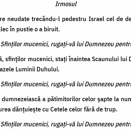
Irmosul
are neudate trecându-l pedestru Israel cel de de
ec în pustie o a biruit.
 Sfinţilor mucenici, rugaţi-vă lui Dumnezeu pentr
ă, sfinţilor mucenici, staţi înaintea Scaunului l
azele Luminii Duhului.
 Sfinţilor mucenici, rugaţi-vă lui Dumnezeu pentr
a dumnezeiască a pătimitorilor celor şapte la numă
rea dănţuieşte cu Cetele celor fără de trup.
 Sfinţilor mucenici, rugaţi-vă lui Dumnezeu pentr