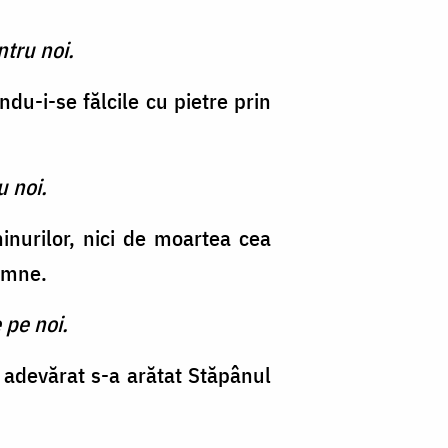
tru noi.
du-i-se fălcile cu pietre prin
u noi.
hinurilor, nici de moartea cea
oamne.
 pe noi.
 adevărat s-a arătat Stăpânul