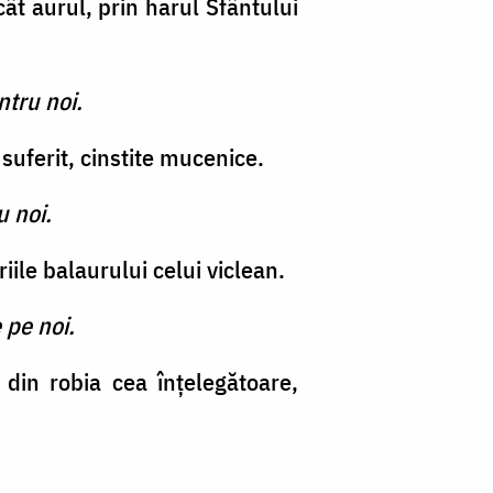
cât aurul, prin harul Sfântului
ntru noi.
 suferit, cinstite mucenice.
u noi.
riile balaurului celui viclean.
 pe noi.
in robia cea înţelegă­toare,