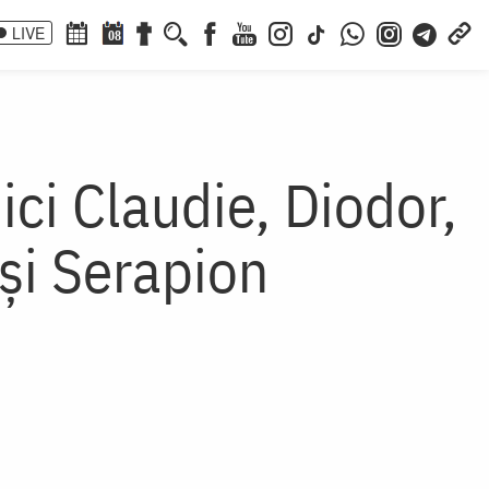
LIVE
08
ci Claudie, Diodor,
 şi Serapion