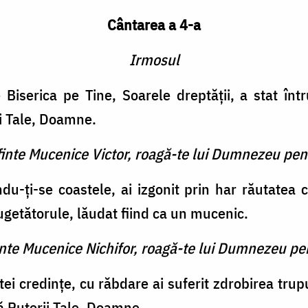
Cântarea a 4-a
Irmosul
Biserica pe Tine, Soarele dreptăţii, a stat în
ii Tale, Doamne.
finte Mucenice Victor, roagă-te lui Dumnezeu pen
indu-ţi-se coastele, ai izgonit prin har răutatea 
getătorule, lăudat fiind ca un mucenic.
inte Mucenice Nichifor, roagă-te lui Dumnezeu pe
ei credinţe, cu răbdare ai suferit zdrobirea trup
ă Puterii Tale, Doamne.