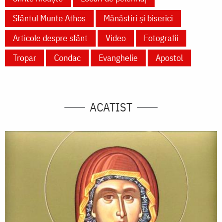
Sfântul Munte Athos
Mănăstiri și biserici
Articole despre sfânt
Video
Fotografii
Tropar
Condac
Evanghelie
Apostol
ACATIST