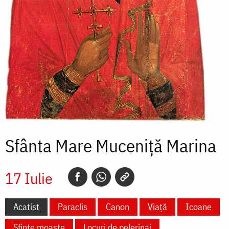
Sfânta Mare Muceniță Marina
17 Iulie
Acatist
Paraclis
Canon
Viață
Icoane
Sfinte moaște
Locuri de pelerinaj