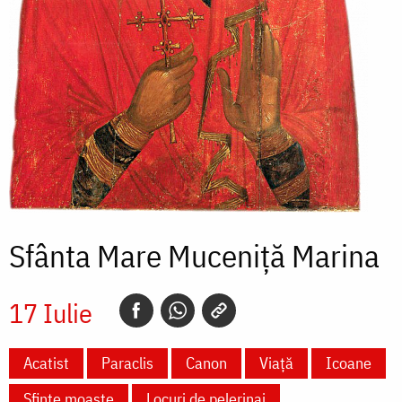
Sfânta Mare Muceniță Marina
17 Iulie
Acatist
Paraclis
Canon
Viață
Icoane
Sfinte moaște
Locuri de pelerinaj