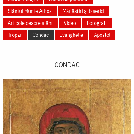
Sfântul Munte Athos
Mănăstiri și biserici
Articole despre sfânt
Video
Fotografii
Tropar
Condac
Evanghelie
Apostol
CONDAC