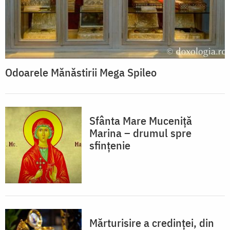
Odoarele Mănăstirii Mega Spileo
Sfânta Mare Muceniță
Marina – drumul spre
sfințenie
Mărturisire a credinței, din