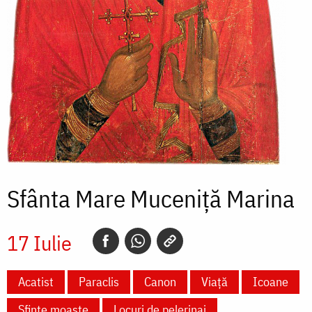
Sfânta Mare Muceniță Marina
17 Iulie
Acatist
Paraclis
Canon
Viață
Icoane
Sfinte moaște
Locuri de pelerinaj