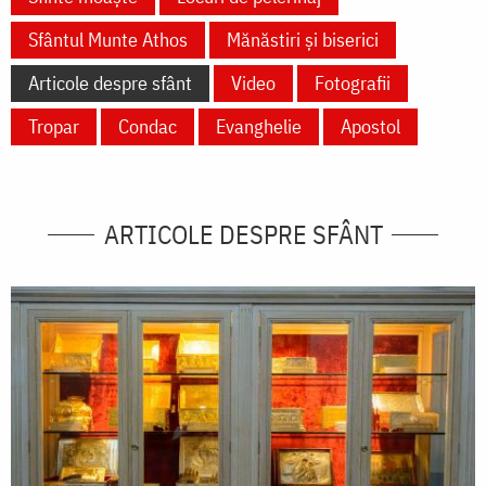
Sfântul Munte Athos
Mănăstiri și biserici
Articole despre sfânt
Video
Fotografii
Tropar
Condac
Evanghelie
Apostol
ARTICOLE DESPRE SFÂNT