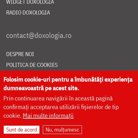
WIDGET DOXOLOGIA
RADIO DOXOLOGIA
DESPRE NOI
POLITICA DE COOKIES
DONEAZĂ ONLINE PENTRU CATEDRALA NAȚIONALĂ
Folosim cookie-uri pentru a îmbunătăți experiența
dumneavoastră pe acest site.
Prin continuarea navigării în această pagină
LIVE
confirmați acceptarea utilizării fișierelor de tip
cookie.
Mai multe informații
Site dezvoltat de
DOXOLOGIA MEDIA
,
Sunt de acord
Nu, mulțumesc
Arhiepiscopia Iașilor | ©
doxologia.ro