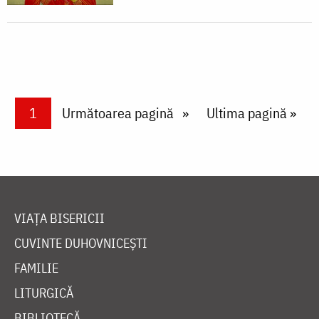
Paginare
Current page
1
Next page
Următoarea pagină
Last page
Ultima pagină »
VIAȚA BISERICII
CUVINTE DUHOVNICEȘTI
FAMILIE
LITURGICĂ
BIBLIOTECĂ