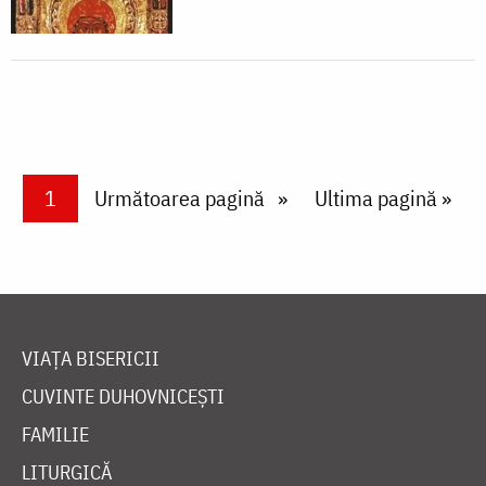
Paginare
Current page
1
Next page
Următoarea pagină
Last page
Ultima pagină »
VIAȚA BISERICII
CUVINTE DUHOVNICEȘTI
FAMILIE
LITURGICĂ