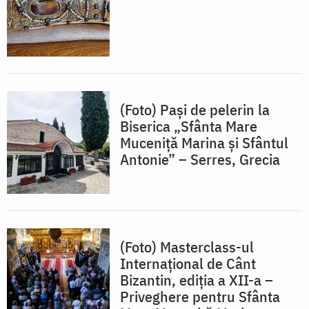
(Foto) Pași de pelerin la
Biserica „Sfânta Mare
Muceniță Marina și Sfântul
Antonie” – Serres, Grecia
(Foto) Masterclass-ul
Internațional de Cânt
Bizantin, ediția a XII-a –
Priveghere pentru Sfânta