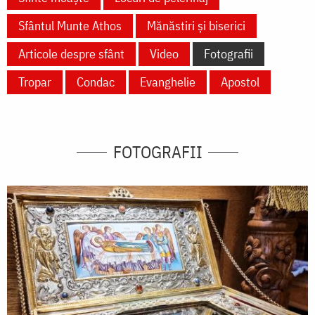
Sfântul Munte Athos
Mănăstiri și biserici
Articole despre sfânt
Video
Fotografii
Tropar
Condac
Evanghelie
Apostol
FOTOGRAFII