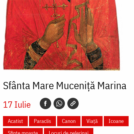
Sfânta Mare Muceniță Marina
17 Iulie
Acatist
Paraclis
Canon
Viață
Icoane
Sfinte moaște
Locuri de pelerinaj