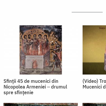
Sfinții 45 de mucenici din
(Video) Tro
Nicopolea Armeniei ‒ drumul
Mucenici d
spre sfințenie