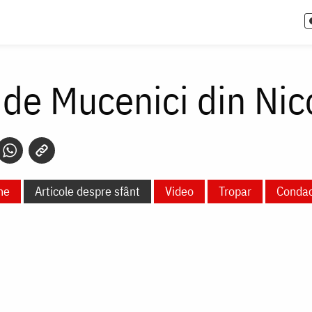
5 de Mucenici din Ni
ne
Articole despre sfânt
Video
Tropar
Conda