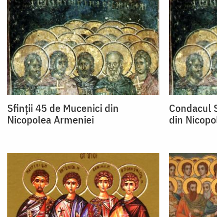
Sfinții 45 de Mucenici din
Condacul S
Nicopolea Armeniei
din Nicopo