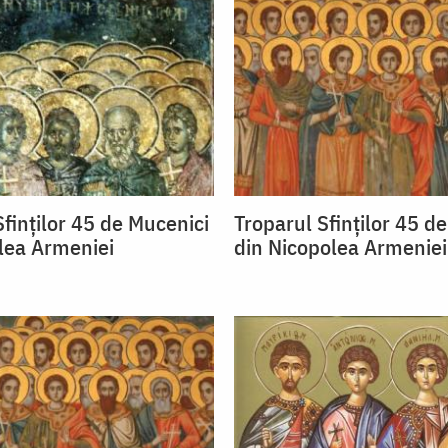
finţilor 45 de Mucenici
Troparul Sfinților 45 d
lea Armeniei
din Nicopolea Armeniei