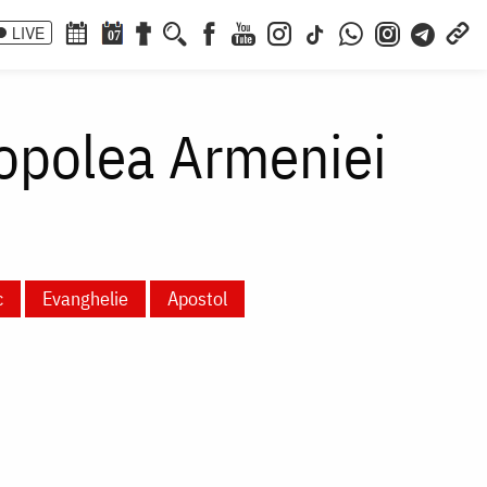
LIVE
07
copolea Armeniei
c
Evanghelie
Apostol