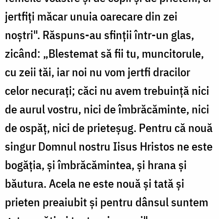
jertfiți măcar unuia oarecare din zei
noștri". Răspuns-au sfinții într-un glas,
zicând: „Blestemat să fii tu, muncitorule,
cu zeii tăi, iar noi nu vom jertfi dracilor
celor necurați; căci nu avem trebuință nici
de aurul vostru, nici de îmbrăcăminte, nici
de ospăț, nici de prieteșug. Pentru că nouă
singur Domnul nostru Iisus Hristos ne este
bogăția, și îmbrăcămintea, și hrana și
băutura. Acela ne este nouă și tată și
prieten preaiubit și pentru dânsul suntem