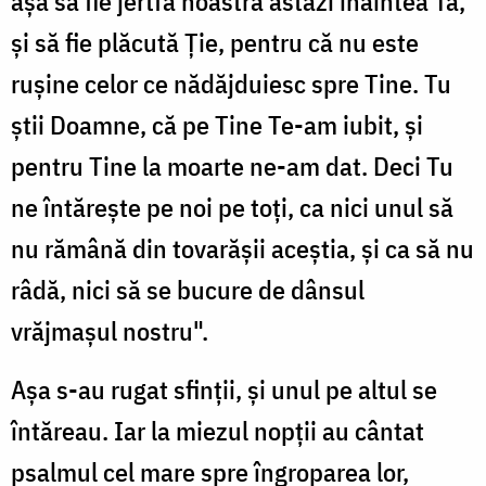
așa să fie jertfa noastră astăzi înaintea Ta,
și să fie plăcută Ție, pentru că nu este
rușine celor ce nădăjduiesc spre Tine. Tu
știi Doamne, că pe Tine Te-am iubit, și
pentru Tine la moarte ne-am dat. Deci Tu
ne întărește pe noi pe toți, ca nici unul să
nu rămână din tovarășii aceștia, și ca să nu
râdă, nici să se bucure de dânsul
vrăjmașul nostru".
Așa s-au rugat sfinții, și unul pe altul se
întăreau. Iar la miezul nopții au cântat
psalmul cel mare spre îngroparea lor,