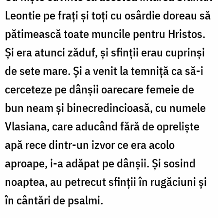
Leontie pe frați și toți cu osârdie doreau să
pătimească toate muncile pentru Hristos.
Și era atunci zăduf, și sfinții erau cuprinși
de sete mare. Și a venit la temniță ca să-i
cerceteze pe dânșii oarecare femeie de
bun neam și binecredincioasă, cu numele
Vlasiana, care aducând fără de opreliște
apă rece dintr-un izvor ce era acolo
aproape, i-a adăpat pe dânșii. Și sosind
noaptea, au petrecut sfinții în rugăciuni și
în cântări de psalmi.