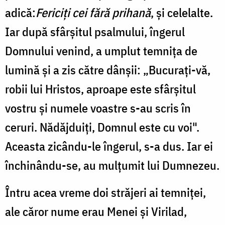
adică:
Fericiți cei fără prihană
, și celelalte.
Iar după sfârșitul psalmului, îngerul
Domnului venind, a umplut temnița de
lumină și a zis către dânșii: „Bucurați-vă,
robii lui Hristos, aproape este sfârșitul
vostru și numele voastre s-au scris în
ceruri. Nădăjduiți, Domnul este cu voi".
Aceasta zicându-le îngerul, s-a dus. Iar ei
închinându-se, au mulțumit lui Dumnezeu.
Întru acea vreme doi străjeri ai temniței,
ale căror nume erau Menei și Virilad,