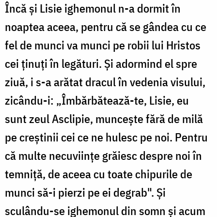
Încă și Lisie ighemonul n-a dormit în
noaptea aceea, pentru că se gândea cu ce
fel de munci va munci pe robii lui Hristos
cei ținuți în legături. Și adormind el spre
ziuă, i s-a arătat dracul în vedenia visului,
zicându-i: „Îmbărbătează-te, Lisie, eu
sunt zeul Asclipie, muncește fără de milă
pe creștinii cei ce ne hulesc pe noi. Pentru
că multe necuviințe grăiesc despre noi în
temniță, de aceea cu toate chipurile de
munci să-i pierzi pe ei degrab". Și
sculându-se ighemo­nul din somn și acum