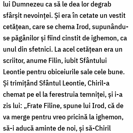
lui Dumnezeu ca să le dea lor degrab
sfârșit nevoinței. Și era în cetate un vestit
cetățean, care se chema Irod, supunându-
se păgânilor și fiind cinstit de ighemon, ca
unul din sfetnici. La acel cetățean era un
scriitor, anume Filin, iubit Sfântului
Leontie pentru obiceiurile sale cele bune.
Și trimițând Sfântul Leontie, Chiril-a
chemat pe el la ferestruia temniței, și i-a
zis lui: „Frate Filine, spune lui Irod, că de
va merge pentru vreo pricină la ighemon,
să-i aducă aminte de noi, și să-Chiril