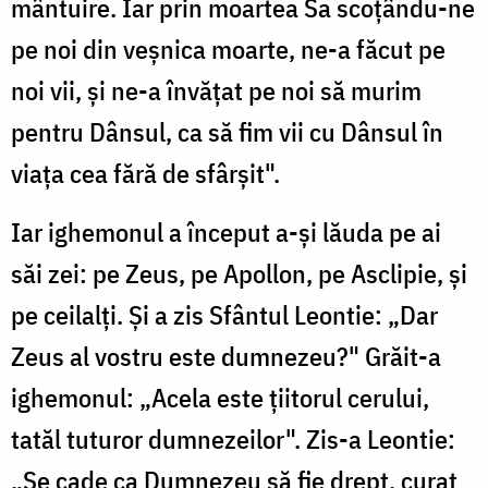
mântuire. Iar prin moartea Sa scoțându-ne
pe noi din veșnica moarte, ne-a făcut pe
noi vii, și ne-a învățat pe noi să murim
pentru Dânsul, ca să fim vii cu Dânsul în
viața cea fără de sfârșit".
Iar ighemonul a început a-și lăuda pe ai
săi zei: pe Zeus, pe Apollon, pe Asclipie, și
pe ceilalți. Și a zis Sfântul Leontie: „Dar
Zeus al vostru este dumnezeu?" Grăit-a
ighemonul: „Acela este țiitorul cerului,
tatăl tuturor dumnezeilor". Zis-a Leontie:
„Se cade ca Dumnezeu să fie drept, curat