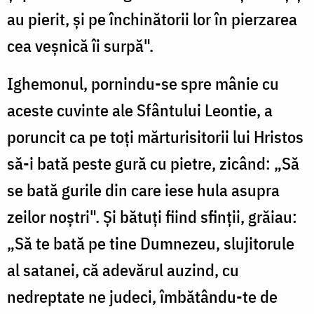
au pierit, și pe închinătorii lor în pierzarea
cea veșnică îi surpă".
Ighemonul, pornindu-se spre mânie cu
aceste cuvinte ale Sfântului Leontie, a
poruncit ca pe toți mărturisitorii lui Hristos
să-i bată peste gură cu pietre, zicând: „Să
se bată gurile din care iese hula asupra
zeilor noștri". Și bătuți fiind sfinții, grăiau:
„Să te bată pe tine Dumnezeu, slujitorule
al satanei, că adevărul auzind, cu
nedreptate ne judeci, îmbătându-te de