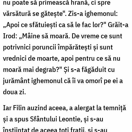
nu poate să primească hrană, ci spre
vărsătură se gătește". Zis-a ighemonul:
„Apoi ce sfătuiești ca să le fac lor?" Grăit-a
Irod: „Mâine să moară. De vreme ce sunt
potrivnici poruncii împărătești și sunt
vrednici de moarte, apoi pentru ce să nu
moară mai degrab?" Și s-a făgăduit cu
jurământ ighemonul că îi va omorî pe ei a
doua zi.
Iar Filin auzind aceea, a alergat la temniță
și a spus Sfântului Leontie, și s-au
înștiințat de aceea toți frații, și s-au