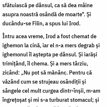
sfătuiască pe dânsul, ca să dea mâine
asupra noastră osândă de moarte". Și
ducându-se Filin, a spus lui Irod.
Întru acea vreme, Irod a fost chemat de
ighemon la cină, iar el n-a mers degrab și
ighemonul îl aștepta pe dânsul. Și iarăși
trimițând, îl chema. Și a mers târziu,
zicând: „Nu pot să mănânc. Pentru că
văzând cum se strujeau osândiții și
sângele cel mult curgea dintr-înșii, m-am
îngrețoșat și mi s-a turburat stomacul; și