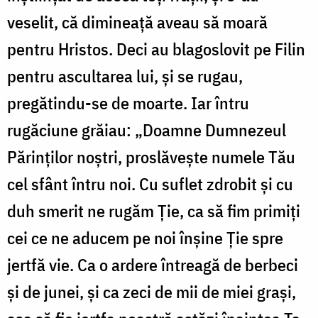
veselit, că dimineață aveau să moară
pentru Hristos. Deci au blagoslovit pe Filin
pentru ascultarea lui, și se rugau,
pregătindu-se de moarte. Iar întru
rugăciune grăiau: „Doamne Dumnezeul
Părinților noștri, proslăvește numele Tău
cel sfânt întru noi. Cu suflet zdrobit și cu
duh smerit ne rugăm Ție, ca să fim primiți
cei ce ne aducem pe noi înșine Ție spre
jertfă vie. Ca o ardere întreagă de berbeci
și de junei, și ca zeci de mii de miei grași,