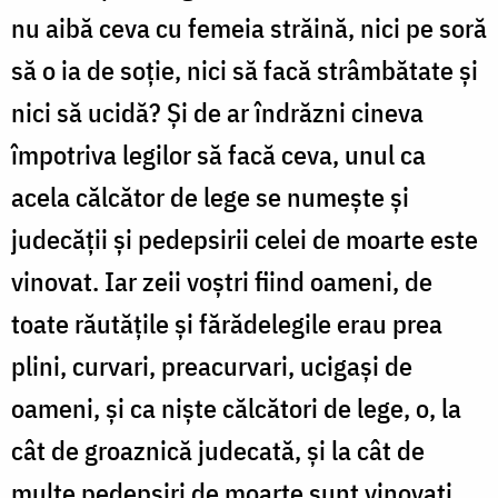
nu aibă ceva cu femeia străină, nici pe soră
să o ia de soție, nici să facă strâmbătate și
nici să ucidă? Și de ar îndrăzni cineva
împotriva legilor să facă ceva, unul ca
acela căl­cător de lege se numește și
judecății și pedepsirii celei de moarte este
vinovat. Iar zeii voștri fiind oameni, de
toate răutățile și fărădelegile erau prea
plini, curvari, preacurvari, ucigași de
oameni, și ca niște călcători de lege, o, la
cât de groaznică judecată, și la cât de
multe pedepsiri de moarte sunt vinovați.