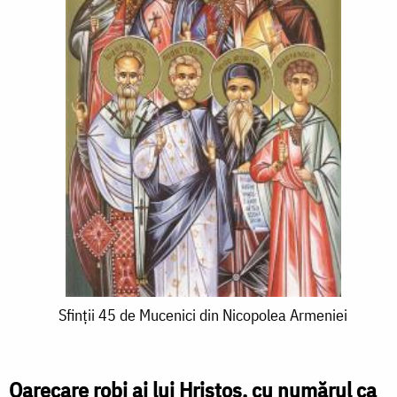
Sfinții
Sfinții 45 de Mucenici din Nicopolea Armeniei
45
de
Oarecare robi ai lui Hristos, cu numărul ca