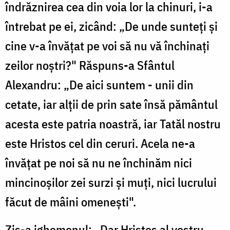
îndrăznirea cea din voia lor la chinuri, i-a
întrebat pe ei, zicând: „De unde sunteți și
cine v-a învățat pe voi să nu vă închinați
zeilor noștri?" Răspuns-a Sfântul
Alexandru: „De aici suntem - unii din
cetate, iar alții de prin sate însă pământul
acesta este patria noastră, iar Tatăl nostru
este Hristos cel din ceruri. Acela ne-a
învățat pe noi să nu ne închinăm nici
mincinoșilor zei surzi și muți, nici lucrului
făcut de mâini omenești".
Zis-a ighemonul: „Dar Hristos al vostru