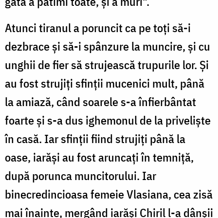
gata a pătimi toate, și a muri".
Atunci tiranul a poruncit ca pe toți să-i
dezbrace și să-i spânzure la muncire, și cu
unghii de fier să strujească trupurile lor. Și
au fost strujiți sfinții mucenici mult, până
la amiază, când soarele s-a înfierbântat
foarte și s-a dus ighemonul de la priveliște
în casă. Iar sfinții fiind strujiți până la
oase, iarăși au fost aruncați în temniță,
după porunca muncitorului. Iar
binecredincioasa femeie Vlasiana, cea zisă
mai înainte, mergând iarăși Chiril l-a dânșii