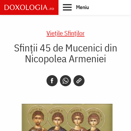
Skip
Meniu
to
main
Main
content
navigation
Vieţile Sfinţilor
Sfinții 45 de Mucenici din
Nicopolea Armeniei