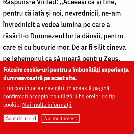
Răspuns-a Virilad: „Aceeași ca și tine,
pentru că iată și noi, nevrednicii, ne-am
învrednicit a vedea lumina pe care a
răsărit-o Dumnezeul lor la dânșii, pentru
care ei cu bucurie mor. De ar fi silit cineva
pe ighemonul ca să moară pentru Zeus,
sau pentru Apollon, sau pentru Asclipie,
Folosim cookie-uri pentru a îmbunătăți experiența
dumneavoastră pe acest site.
sau pentru oricare din zei, oare ar fi voit să
Prin continuarea navigării în această pagină
moară? Ba nicidecum. Pentru că iubește
confirmați acceptarea utilizării fișierelor de tip
viața aceasta. Iar aceștia nu se cruță pe
cookie.
Mai multe informații
sine, și îndrăznesc fără de frică la moarte
Sunt de acord
Nu, mulțumesc
pentru Dumnezeul lor, și se învrednicesc