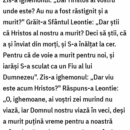
unde este? Au nu a fost răstignit și a
murit?" Grăit-a Sfântul Leontie: „Dar știi
că Hristos al nostru a murit? Deci să știi, că
a și înviat din morți, și S-a înălțat la cer.
Pentru că de voie a murit pentru noi, și
iarăși S-a sculat ca un Fiu al lui
Dumnezeu". Zis-a ighemonul: „Dar viu
este acum Hristos?" Răspuns-a Leontie:
„O, ighemoane, ai voștri zei murind nu
viază, iar Domnul nostru viază în veci, deși
a murit puțină vreme pentru a noastră