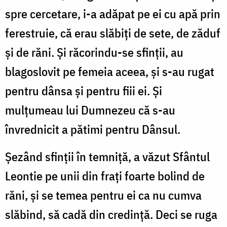
spre cercetare, i-a adăpat pe ei cu apă prin
ferestruie, că erau slăbiți de sete, de zăduf
și de răni. Și răcorindu-se sfinții, au
blagoslovit pe femeia aceea, și s-au rugat
pentru dânsa și pentru fiii ei. Și
mulțumeau lui Dumnezeu că s-au
învrednicit a pătimi pentru Dânsul.
Șezând sfinții în temniță, a văzut Sfântul
Leontie pe unii din frați foarte bolind de
răni, și se temea pentru ei ca nu cumva
slăbind, să cadă din credință. Deci se ruga