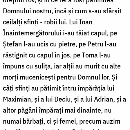
Domnului nostru, încă și cum s-au sfârșit
ceilalți sfinți - robii lui. Lui Ioan
Înaintemergătorului i-au tăiat capul, pe
Ștefan l-au ucis cu pietre, pe Petru l-au
răstignit cu capul în jos, pe Toma l-au
împuns cu sulița, iar alții au murit cu alte
morți mucenicești pentru Domnul lor. Și
câți sfinți au pătimit întru împărăția lui
Maximian, și a lui Deciu, și a lui Adrian, și a
altor păgâni împărați mai dinainte, nu
numai bărbați, ci și femei, precum auzim