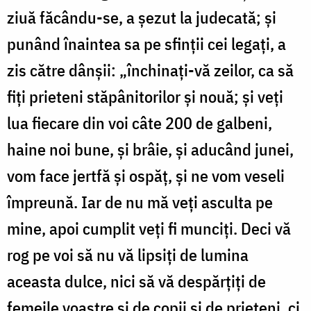
ziuă făcându-se, a șezut la judecată; și
punând înaintea sa pe sfinții cei legați, a
zis către dânșii: „închinați-vă zeilor, ca să
fiți prieteni stăpânitorilor și nouă; și veți
lua fiecare din voi câte 200 de galbeni,
haine noi bune, și brâie, și aducând junei,
vom face jertfă și ospăț, și ne vom veseli
împreună. Iar de nu mă veți asculta pe
mine, apoi cumplit veți fi munciți. Deci vă
rog pe voi să nu vă lipsiți de lumina
aceasta dulce, nici să vă despărțiți de
femeile voastre și de copii și de prieteni, ci