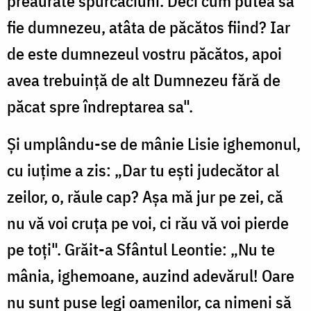
preaurâte spurcăciuni. Deci cum putea să
fie dumnezeu, atâta de păcătos fiind? Iar
de este dumnezeul vostru păcătos, apoi
avea trebu­ință de alt Dumnezeu fără de
păcat spre îndreptarea sa".
Și umplându-se de mânie Lisie ighemonul,
cu iuțime a zis: „Dar tu ești judecător al
zeilor, o, răule cap? Așa mă jur pe zei, că
nu vă voi cruța pe voi, ci rău vă voi pierde
pe toți". Grăit-a Sfântul Leontie: „Nu te
mânia, ighemoane, auzind adevărul! Oare
nu sunt puse legi oamenilor, ca nimeni să