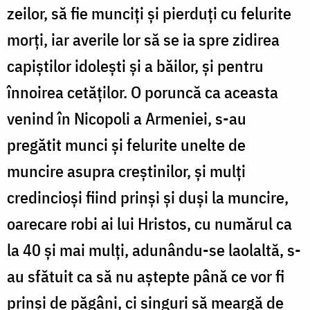
zeilor, să fie munciți și pierduți cu felurite
morți, iar averile lor să se ia spre zidirea
capiștilor idolești și a băilor, și pentru
înnoirea cetăților. O poruncă ca aceasta
venind în Nicopoli a Armeniei, s-au
pregătit munci și felurite unelte de
muncire asupra creștinilor, și mulți
credincioși fiind prinși și duși la muncire,
oarecare robi ai lui Hristos, cu numărul ca
la 40 și mai mulți, adunându-se laolaltă, s-
au sfătuit ca să nu aștepte până ce vor fi
prinși de păgâni, ci singuri să meargă de