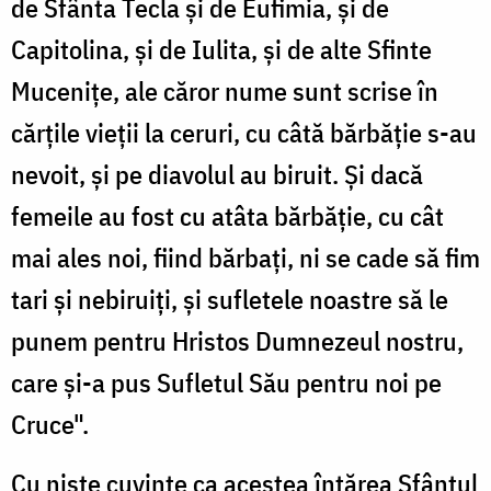
de Sfânta Tecla și de Eufimia, și de
Capitolina, și de Iulita, și de alte Sfinte
Mucenițe, ale căror nume sunt scrise în
cărțile vieții la ceruri, cu câtă bărbăție s-au
nevoit, și pe diavolul au biruit. Și dacă
femeile au fost cu atâta bărbăție, cu cât
mai ales noi, fiind bărbați, ni se cade să fim
tari și nebiruiți, și sufletele noastre să le
punem pentru Hristos Dumnezeul nostru,
care și-a pus Sufletul Său pentru noi pe
Cruce".
Cu niște cuvinte ca acestea întărea Sfântul