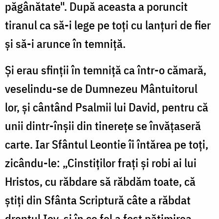
păgânătate". După aceasta a poruncit
tiranul ca să-i lege pe toți cu lanțuri de fier
și să-i arunce în temniță.
Și erau sfinții în temniță ca într-o cămară,
veselindu-se de Dumnezeu Mântuitorul
lor, și cântând Psalmii lui David, pentru că
unii dintr-înșii din tinerețe se învățaseră
carte. Iar Sfântul Leontie îi întărea pe toți,
zicându-le: „Cinstiților frați și robi ai lui
Hristos, cu răbdare să răbdăm toate, că
știți din Sfânta Scriptură câte a răbdat
dreptul Iov, și în ce fel a fost pătimirea