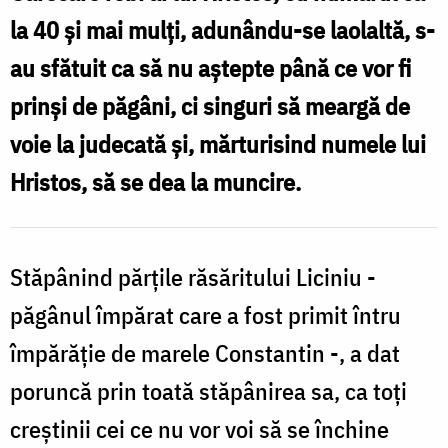
Mucenici
la 40 și mai mulți, adunându-se laolaltă, s-
din
au sfătuit ca să nu aștepte până ce vor fi
Nicopolea
prinși de păgâni, ci singuri să meargă de
Armeniei
voie la judecată și, mărturisind numele lui
Hristos, să se dea la muncire.
Stăpânind părțile răsăritului Liciniu -
păgânul împărat care a fost primit întru
împărăție de marele Constantin -, a dat
poruncă prin toată stăpânirea sa, ca toți
creștinii cei ce nu vor voi să se închine