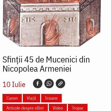
Sfinții 45 de Mucenici din
Nicopolea Armeniei
10 Iulie
Canon
Viață
Icoane
Articole despre sfânt
Video
Tropar