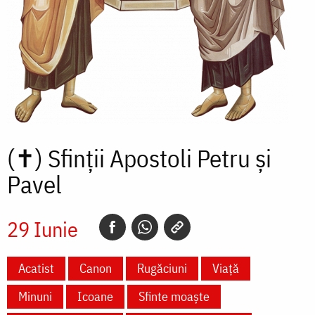
(✝)
Sfinții Apostoli Petru și
Pavel
29 Iunie
Acatist
Canon
Rugăciuni
Viață
Minuni
Icoane
Sfinte moaște