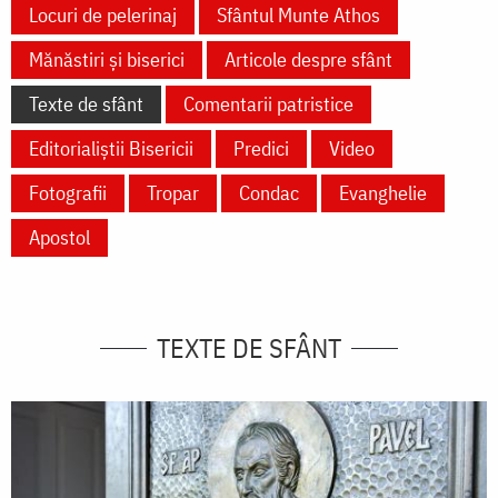
Locuri de pelerinaj
Sfântul Munte Athos
Mănăstiri și biserici
Articole despre sfânt
Texte de sfânt
Comentarii patristice
Editorialiștii Bisericii
Predici
Video
Fotografii
Tropar
Condac
Evanghelie
Apostol
TEXTE DE SFÂNT