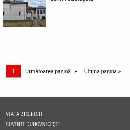
Paginare
Current page
1
Next page
Următoarea pagină
Last page
Ultima pagină »
VIAȚA BISERICII
CUVINTE DUHOVNICEȘTI