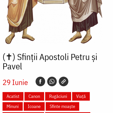
(✝)
Sfinții Apostoli Petru și
Pavel
29 Iunie
Acatist
Canon
Rugăciuni
Viață
Minuni
Icoane
Sfinte moaște