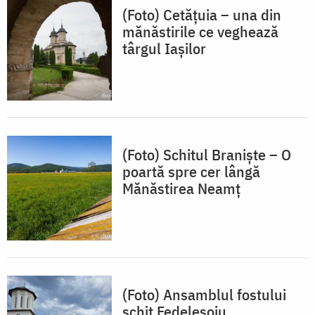
(Foto) Cetățuia – una din
mănăstirile ce veghează
târgul Iașilor
(Foto) Schitul Braniște – O
poartă spre cer lângă
Mănăstirea Neamț
(Foto) Ansamblul fostului
schit Fedeleșoiu