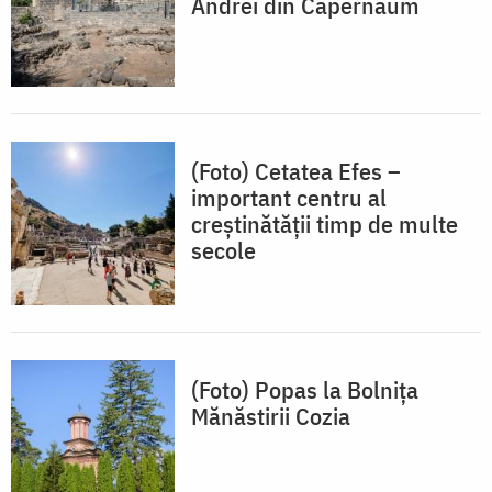
Andrei din Capernaum
(Foto) Cetatea Efes –
important centru al
creștinătății timp de multe
secole
(Foto) Popas la Bolnița
Mănăstirii Cozia