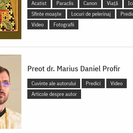
Acatist
Paraclis
Canon
Viață
Ic
Sfinte moaște
Locuri de pelerinaj
Predi
Video
Fotografii
Preot dr. Marius Daniel Profir
Cuvinte ale autorului
Predici
Video
Articole despre autor