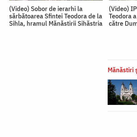
(Video) Sobor de ierarhi la
(Video) I
sărbătoarea Sfintei Teodora de la
Teodora a 
Sihla, hramul Mănăstirii Sihăstria
către Du
Mănăstiri ș