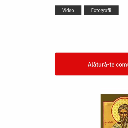
Video
Fotografii
Alătură-te comu