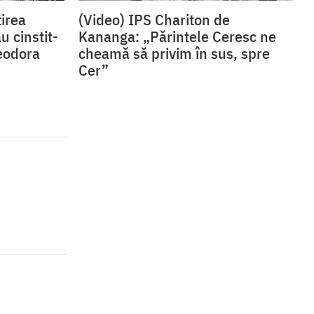
irea
(Video) IPS Chariton de
u cinstit-
Kananga: „Părintele Ceresc ne
eodora
cheamă să privim în sus, spre
Cer”