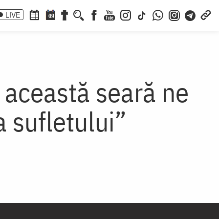
LIVE
09
n această seară ne
 sufletului”