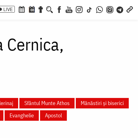
LIVE
08
a Cernica,
lerinaj
Sfântul Munte Athos
Mănăstiri și biserici
Evanghelie
Apostol