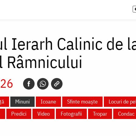
l Ierarh Calinic de l
l Râmnicului
026
ță
Minuni
Icoane
Sfinte moaște
Locuri de pe
e
Predici
Video
Fotografii
Tropar
Condac