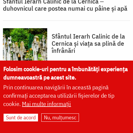
Sfântul Ierarh Calinic de la Cernica ‒
duhovnicul care postea numai cu pâine și apă
Sfântul Ierarh Calinic de la
Cernica și viața sa plină de
înfrânări
Folosim cookie-uri pentru a îmbunătăți experiența
dumneavoastră pe acest site.
Prin continuarea navigării în această pagină
Mănăstirea Pasărea
confirmați acceptarea utilizării fișierelor de tip
cookie.
Mai multe informații
Sunt de acord
Nu, mulțumesc