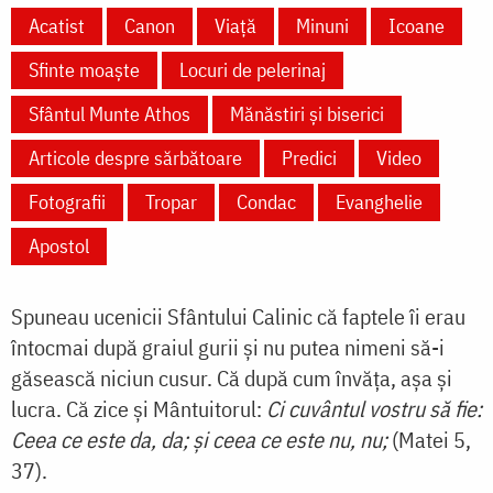
Acatist
Canon
Viață
Minuni
Icoane
Sfinte moaște
Locuri de pelerinaj
Sfântul Munte Athos
Mănăstiri și biserici
Articole despre sărbătoare
Predici
Video
Fotografii
Tropar
Condac
Evanghelie
Apostol
Spuneau ucenicii Sfântului Calinic că faptele îi erau
întocmai după graiul gurii și nu putea nimeni să-i
găsească niciun cusur. Că după cum învăța, așa și
lucra. Că zice și Mântuitorul:
Ci cuvântul vostru să fie:
Ceea ce este da, da; și ceea ce este nu, nu;​
(Matei 5,
37).