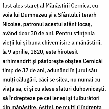
fost ales stareț al Mănăstirii Cernica, cu
voia lui Dumnezeu și a Sfântului Ierarh
Nicolae, patronul acestui sfânt locaș,
având doar 30 de ani. Pentru sfințenia
vieții lui și buna chivernisire a mănăstirii,
la 9 aprilie, 1820, este hirotesit
arhimandrit și păstorește obștea Cernicăi
timp de 32 de ani, adunând în jurul său
mulți călugări, căci se silea, nu numai cu
viața sa, ci și cu alese sfaturi duhovnicești,
să îndrepteze pe cei leneși și tulburători
din mănăstire. Astfel, pe mulți îi îndrepta