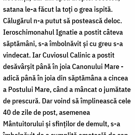
satana le-a făcut la toți o grea ispită.
Călugărul n-a putut să postească deloc.
Ieroschimonahul Ignatie a postit câteva
săptămâni, s-a îmbolnăvit și cu greu s-a
vindecat. Iar Cuviosul Calinic a postit
desăvârșit până în joia Canonului Mare -
adică până în joia din săptămâna a cincea
a Postului Mare, când a mâncat o jumătate
de prescură. Dar voind să împlinească cele
40 de zile de post, asemenea
Mântuitorului și sfinților de demult, s-a
îmbolnăvit de o cumplită amețeală de cap