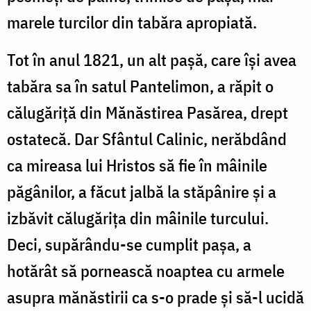
marele turcilor din tabăra apropiată.
Tot în anul 1821, un alt pașă, care își avea
tabăra sa în satul Pantelimon, a răpit o
călugăriță din Mănăstirea Pasărea, drept
ostatecă. Dar Sfântul Calinic, nerăbdând
ca mireasa lui Hristos să fie în mâinile
păgânilor, a făcut jalbă la stăpânire și a
izbăvit călugărița din mâinile turcului.
Deci, supărându-se cumplit pașa, a
hotărât să pornească noaptea cu armele
asupra mănăstirii ca s-o prade și să-l ucidă