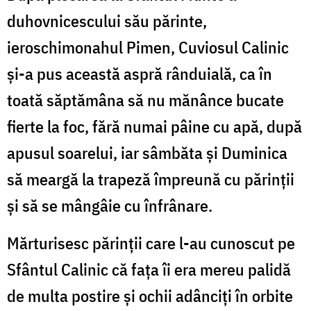
duhovnicescului său părinte,
ieroschimonahul Pimen, Cuviosul Calinic
și-a pus această aspră rânduială, ca în
toată săptămâna să nu mănânce bucate
fierte la foc, fără numai pâine cu apă, după
apusul soarelui, iar sâmbăta și Duminica
să meargă la trapeză împreună cu părinții
și să se mângâie cu înfrânare.
Mărturisesc părinții care l-au cunoscut pe
Sfântul Calinic că fața îi era mereu palidă
de multa postire și ochii adânciți în orbite