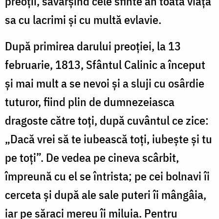
preoții, săvârșind cele sfinte ân toată viața
sa cu lacrimi și cu multă evlavie.
După primirea darului preoției, la 13
februarie, 1813, Sfântul Calinic a început
și mai mult a se nevoi și a sluji cu osârdie
tuturor, fiind plin de dumnezeiasca
dragoste către toți, după cuvântul ce zice:
„Dacă vrei să te iubească toți, iubește și tu
pe toți”. De vedea pe cineva scârbit,
împreună cu el se întrista; pe cei bolnavi îi
cerceta și după ale sale puteri îi mângâia,
iar pe săraci mereu îi miluia. Pentru