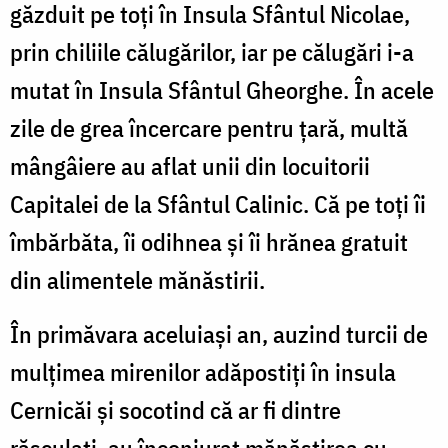
găzduit pe toți în Insula Sfântul Nicolae,
prin chiliile călugărilor, iar pe călugări i-a
mutat în Insula Sfântul Gheorghe. În acele
zile de grea încercare pentru țară, multă
mângâiere au aflat unii din locuitorii
Capitalei de la Sfântul Calinic. Că pe toți îi
îmbărbăta, îi odihnea și îi hrănea gratuit
din alimentele mănăstirii.
În primăvara aceluiași an, auzind turcii de
mulțimea mirenilor adăpostiți în insula
Cernicăi și socotind că ar fi dintre
răsculați, au înconjurat mănăstirea cu