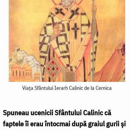
Viața
Viața Sfântului Ierarh Calinic de la Cernica
Sfântului
Ierarh
Spuneau ucenicii Sfântului Calinic că
Calinic
faptele îi erau întocmai după graiul gurii și
de