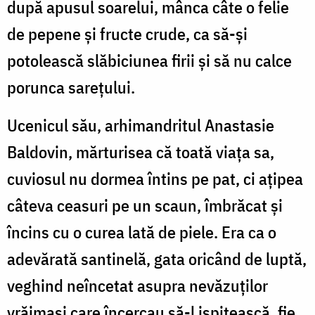
după apusul soarelui, mânca câte o felie
de pepene și fructe crude, ca să-și
potolească slăbiciunea firii și să nu calce
porunca sarețului.
Ucenicul său, arhimandritul Anastasie
Baldovin, mărturisea că toată viața sa,
cuviosul nu dormea întins pe pat, ci ațipea
câteva ceasuri pe un scaun, îmbrăcat și
încins cu o curea lată de piele. Era ca o
adevărată santinelă, gata oricând de luptă,
veghind neîncetat asupra nevăzuților
vrăjmași care încercau să-l ispitească, fie