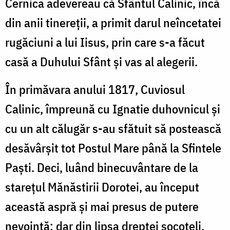
Cernica adevereau că Sfântul Calinic, încă
din anii tinereții, a primit darul neîncetatei
rugăciuni a lui Iisus, prin care s-a făcut
casă a Duhului Sfânt și vas al alegerii.
În primăvara anului 1817, Cuviosul
Calinic, împreună cu Ignatie duhovnicul și
cu un alt călugăr s-au sfătuit să postească
desăvârșit tot Postul Mare până la Sfintele
Paști. Deci, luând binecuvântare de la
starețul Mănăstirii Dorotei, au început
această aspră și mai presus de putere
nevoință; dar din lipsa dreptei socoteli,