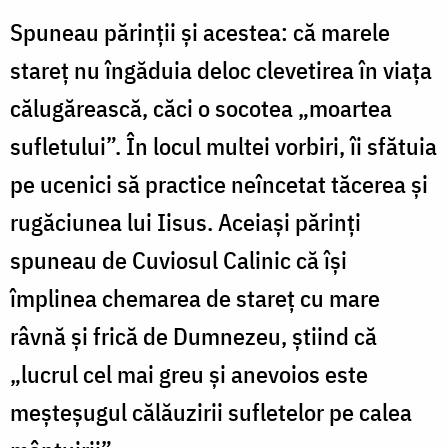
Spuneau părinții și acestea: că marele
stareț nu îngăduia deloc clevetirea în viața
călugărească, căci o socotea „moartea
sufletului”. În locul multei vorbiri, îi sfătuia
pe ucenici să practice neîncetat tăcerea și
rugăciunea lui Iisus. Aceiași părinți
spuneau de Cuviosul Calinic că își
împlinea chemarea de stareț cu mare
râvnă și frică de Dumnezeu, știind că
„lucrul cel mai greu și anevoios este
meșteșugul călăuzirii sufletelor pe calea