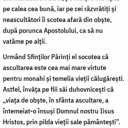
pe calea cea bună, iar pe cei răzvrătiți și
neascultători îi scotea afară din obște,
după porunca Apostolului, ca să nu
vatăme pe alții.
Urmând Sfinților Părinți el socotea că
ascultarea este cea mai mare virtute
pentru monahi și temelia vieții călugărești.
Astfel, învăța pe fiii săi duhovnicești că
„viața de obște, în sfânta ascultare, a
întemeiat-o însuși Domnul nostru Iisus
Hristos, prin pilda vieții sale pământești”.