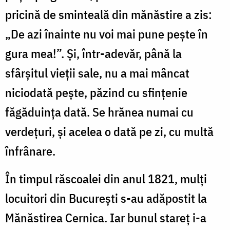
pricină de sminteală din mănăstire a zis:
„De azi înainte nu voi mai pune pește în
gura mea!”. Și, într-adevăr, până la
sfârșitul vieții sale, nu a mai mâncat
niciodată pește, păzind cu sfințenie
făgăduința dată. Se hrănea numai cu
verdețuri, și acelea o dată pe zi, cu multă
înfrânare.
În timpul răscoalei din anul 1821, mulți
locuitori din București s-au adăpostit la
Mănăstirea Cernica. Iar bunul stareț i-a