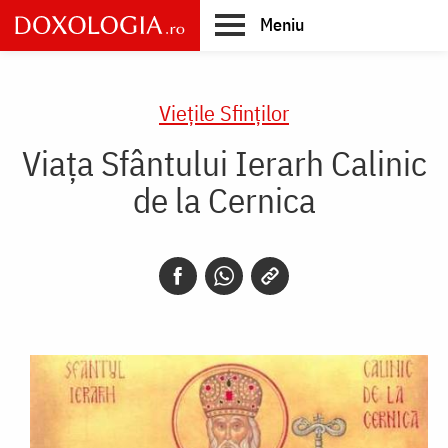
Skip
Meniu
to
main
Main
content
navigation
Vieţile Sfinţilor
Viața Sfântului Ierarh Calinic
de la Cernica