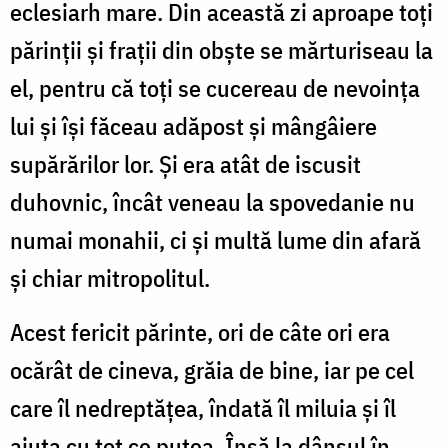
eclesiarh mare. Din această zi aproape toți
părinții și frații din obște se mărturiseau la
el, pentru că toți se cucereau de nevoința
lui și își făceau adăpost și mângâiere
supărărilor lor. Și era atât de iscusit
duhovnic, încât veneau la spovedanie nu
numai monahii, ci și multă lume din afară
și chiar mitropolitul.
Acest fericit părinte, ori de câte ori era
ocărât de cineva, grăia de bine, iar pe cel
care îl nedreptățea, îndată îl miluia și îl
ajuta cu tot ce putea. Însă la dânsul în