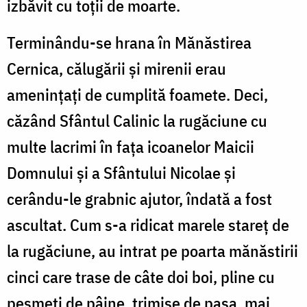
izbăvit cu toții de moarte.
Terminându-se hrana în Mănăstirea
Cernica, călugării și mirenii erau
amenințați de cumplită foamete. Deci,
căzând Sfântul Calinic la rugăciune cu
multe lacrimi în fața icoanelor Maicii
Domnului și a Sfântului Nicolae și
cerându-le grabnic ajutor, îndată a fost
ascultat. Cum s-a ridicat marele stareț de
la rugăciune, au intrat pe poarta mănăstirii
cinci care trase de câte doi boi, pline cu
pesmeți de pâine, trimise de pașa, mai