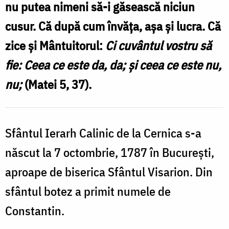
nu putea nimeni să-i găsească niciun
la
cusur. Că după cum învăța, așa și lucra. Că
Cernica
zice și Mântuitorul:
Ci cuvântul vostru să
fie: Ceea ce este da, da; și ceea ce este nu,
nu;​
(Matei 5, 37).
Sfântul Ierarh Calinic de la Cernica s-a
născut la 7 octombrie, 1787 în București,
aproape de biserica Sfântul Visarion. Din
sfântul botez a primit numele de
Constantin.