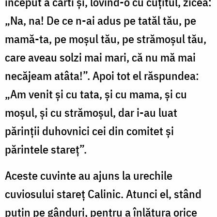
început a cârti și, lovind-o cu cuțitul, zicea:
„Na, na! De ce n-ai adus pe tatăl tău, pe
mamă-ta, pe moșul tău, pe strămoșul tău,
care aveau solzi mai mari, că nu mă mai
necăjeam atâta!”. Apoi tot el răspundea:
„Am venit și cu tata, și cu mama, și cu
moșul, și cu strămoșul, dar i-au luat
părinții duhovnici cei din comitet și
părintele stareț”.
Aceste cuvinte au ajuns la urechile
cuviosului stareț Calinic. Atunci el, stând
puțin pe gânduri, pentru a înlătura orice