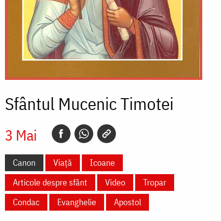
Sfântul Mucenic Timotei
3 Mai
Canon
Viață
Icoane
Articole despre sfânt
Video
Tropar
Condac
Evanghelie
Apostol