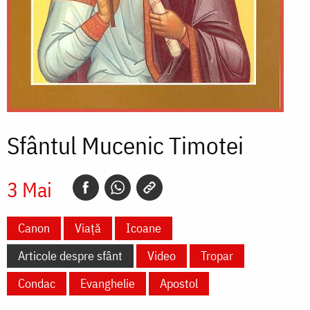
Sfântul Mucenic Timotei
3 Mai
Canon
Viață
Icoane
Articole despre sfânt
Video
Tropar
Condac
Evanghelie
Apostol