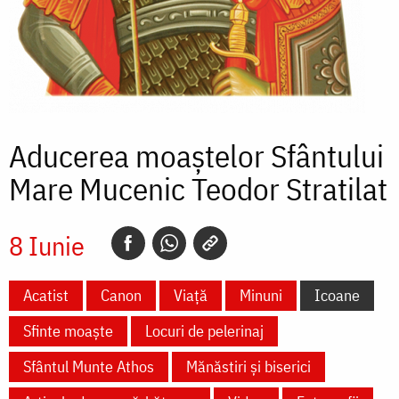
Aducerea moaștelor Sfântului
Mare Mucenic Teodor Stratilat
8 Iunie
Acatist
Canon
Viață
Minuni
Icoane
Sfinte moaște
Locuri de pelerinaj
Sfântul Munte Athos
Mănăstiri și biserici