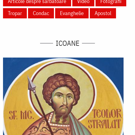
Articole despre sărbătoare
Video
Fotografii
Tropar
Condac
Evanghelie
Apostol
ICOANE