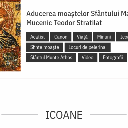
Aducerea moaștelor Sfântului M
Mucenic Teodor Stratilat
Acatist
Canon
Viață
Minuni
Ico
Sfinte moaște
Locuri de pelerinaj
Sfântul Munte Athos
Video
Fotografii
ICOANE