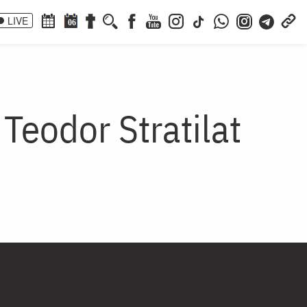
LIVE
06
 Teodor Stratilat