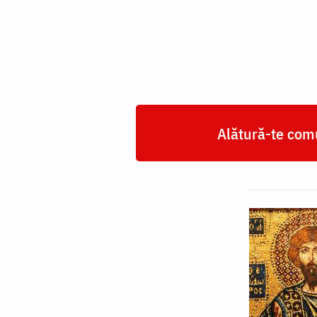
Mucenici
Teodor
Tiron
și
Teodor
Stratilat
Alătură-te comu