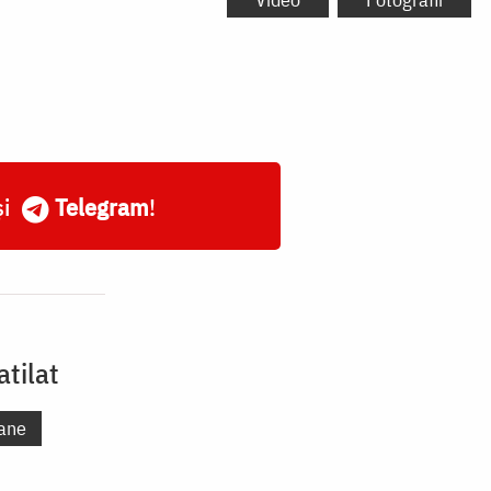
și
Telegram
!
tilat
ane