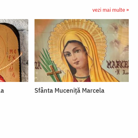
vezi mai multe »
la
Sfânta Muceniță Marcela