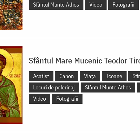
Sfântul Munte Athos
Video
Fotografii
Sfântul Mare Mucenic Teodor Tir
Acatist
Canon
Viață
Icoane
Sfi
Locuri de pelerinaj
Sfântul Munte Athos
Video
Fotografii