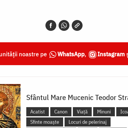
nității noastre pe
WhatsApp
,
Instagram
Sfântul Mare Mucenic Teodor Stra
Acatist
Canon
Viață
Minuni
Ico
Sfinte moaște
Locuri de pelerinaj