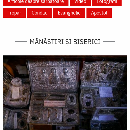
Articole despre sărbătoare
Video
Fotografii
Tropar
Condac
Evanghelie
Apostol
MĂNĂSTIRI ȘI BISERICI