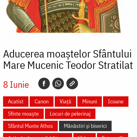
Aducerea moaștelor Sfântului
Mare Mucenic Teodor Stratilat
8 Iunie
Acatist
Canon
Viață
Minuni
Icoane
Sfinte moaște
Locuri de pelerinaj
Sfântul Munte Athos
Mănăstiri și biserici