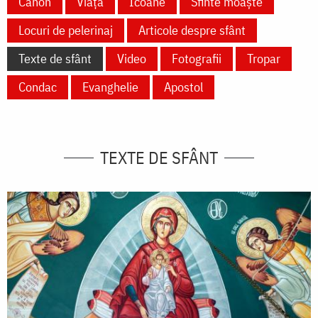
Canon
Viață
Icoane
Sfinte moaște
Locuri de pelerinaj
Articole despre sfânt
Texte de sfânt
Video
Fotografii
Tropar
Condac
Evanghelie
Apostol
TEXTE DE SFÂNT